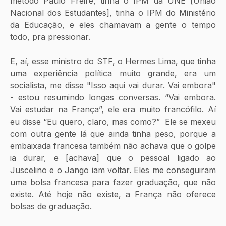
método Paulo Freire, tinha o IPM da UNE [União 
Nacional dos Estudantes], tinha o IPM do Ministério 
da Educação, e eles chamavam a gente o tempo 
todo, pra pressionar. 
E, aí, esse ministro do STF, o Hermes Lima, que tinha 
uma experiência política muito grande, era um 
socialista, me disse "Isso aqui vai durar. Vai embora" 
- estou resumindo longas conversas. “Vai embora. 
Vai estudar na França”, ele era muito francófilo. Aí 
eu disse “Eu quero, claro, mas como?”  Ele se mexeu 
com outra gente lá que ainda tinha peso, porque a 
embaixada francesa também não achava que o golpe 
ia durar, e [achava] que o pessoal ligado ao 
Juscelino e o Jango iam voltar. Eles me conseguiram 
uma bolsa francesa para fazer graduação, que não 
existe. Até hoje não existe, a França não oferece 
bolsas de graduação.