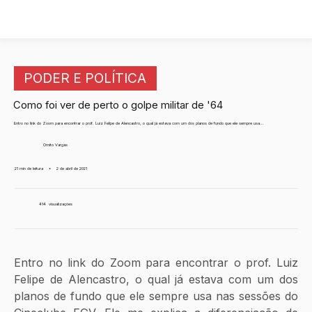
PODER E POLÍTICA
Como foi ver de perto o golpe militar de '64
Entro no link do Zoom para encontrar o prof. Luiz Felipe de Alencastro, o qual já estava com um dos planos de fundo que ele sempre usa...
Ornito Vargas
21 min de leitura
•
2 de abril de 2021
414
visualizações
Entro no link do Zoom para encontrar o prof. Luiz 
Felipe de Alencastro, o qual já estava com um dos 
planos de fundo que ele sempre usa nas sessões do 