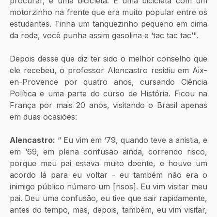
procurar, é uma bicicleta. É uma bicicleta com um 
motorzinho na frente que era muito popular entre os 
estudantes. Tinha um tanquezinho pequeno em cima 
da roda, você punha assim gasolina e ‘tac tac tac’". 
Depois desse que diz ter sido o melhor conselho que 
ele recebeu, o professor Alencastro residiu em Aix-
en-Provence por quatro anos, cursando Ciência 
Política e uma parte do curso de História. Ficou na 
França por mais 20 anos, visitando o Brasil apenas 
em duas ocasiões:
Alencastro:
 “ Eu vim em ‘79, quando teve a anistia, e 
em ‘69, em plena confusão ainda, correndo risco, 
porque meu pai estava muito doente, e houve um 
acordo lá para eu voltar - eu também não era o 
inimigo público número um [risos]. Eu vim visitar meu 
pai. Deu uma confusão, eu tive que sair rapidamente, 
antes do tempo, mas, depois, também, eu vim visitar, 