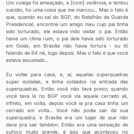
Um colega foi ameaçado, e [com] violência, e tentou 
suicidio, foi uma coisa que me marcou... Mas o fato é 
que, quando eu saí do BGP, do Batalhão da Guarda 
Presidencial, encontrei um amigo meu cujo pai tinha 
sido torturado, ele estava indo visitar o pai. Então 
havia um clima ruim, o pai dele havia sido torturado 
em Goiás, em Brasília não havia tortura - eu tô 
falando de 64 né, logo depois. Mas o fato é que você 
estava assustado...  
Eu voltei para casa, e, aí, aquelas superquadras 
super isoladas, e tinha soldados na entrada das 
superquadras. Então você não tava preso; quando 
você tava lá no BGP você via aquele cerrado ali, 
infinito, em volta, depois você ia pra casa tinha um 
cerrado em volta... Você não podia sair da sua 
superquadra, e Brasília era um lugar de que não 
dava pra sair também. Então era uma sensação de 
sufoco muito grande, é isso que aconteceu no 