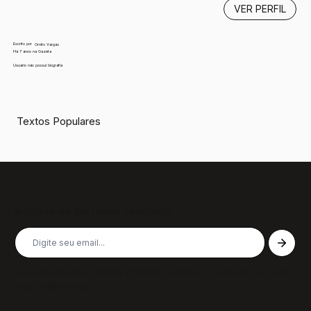
VER PERFIL
Escrito por
Ornito Vargas
Há 7 anos na Gazeta
Usuário não possui biografia
Textos Populares
Inscreva-se em nossa newsletter
Receba nossas últimas notícias, colunas, podcasts e muito
mais, não perca!