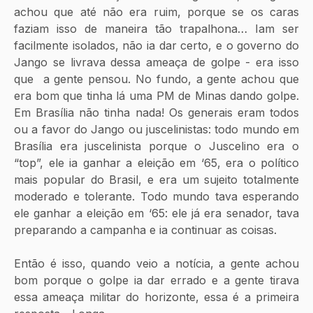
achou que até não era ruim, porque se os caras 
faziam isso de maneira tão trapalhona… Iam ser 
facilmente isolados, não ia dar certo, e o governo do 
Jango se livrava dessa ameaça de golpe - era isso 
que  a gente pensou. No fundo, a gente achou que 
era bom que tinha lá uma PM de Minas dando golpe. 
Em Brasília não tinha nada! Os generais eram todos 
ou a favor do Jango ou juscelinistas: todo mundo em 
Brasília era juscelinista porque o Juscelino era o 
“top”, ele ia ganhar a eleição em ‘65, era o político 
mais popular do Brasil, e era um sujeito totalmente 
moderado e tolerante. Todo mundo tava esperando 
ele ganhar a eleição em ‘65: ele já era senador, tava 
preparando a campanha e ia continuar as coisas.
Então é isso, quando veio a notícia, a gente achou 
bom porque o golpe ia dar errado e a gente tirava 
essa ameaça militar do horizonte, essa é a primeira 