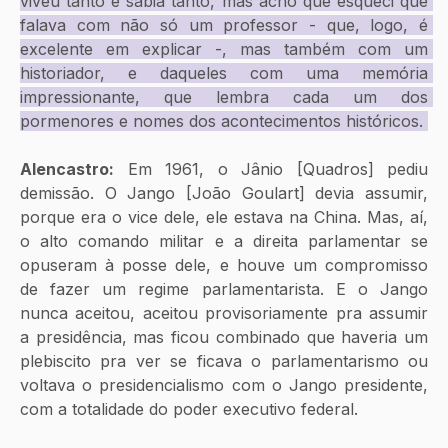
viveu tanto e sabia tanto, mas acho que esqueci que 
falava com não só um professor - que, logo, é 
excelente em explicar -, mas também com um 
historiador, e daqueles com uma memória 
impressionante, que lembra cada um dos 
pormenores e nomes dos acontecimentos históricos. 
Alencastro:
 Em 1961, o Jânio [Quadros] pediu 
demissão. O Jango [João Goulart] devia assumir, 
porque era o vice dele, ele estava na China. Mas, aí, 
o alto comando militar e a direita parlamentar se 
opuseram à posse dele, e houve um compromisso 
de fazer um regime parlamentarista. E o Jango 
nunca aceitou, aceitou provisoriamente pra assumir 
a presidência, mas ficou combinado que haveria um 
plebiscito pra ver se ficava o parlamentarismo ou 
voltava o presidencialismo com o Jango presidente, 
com a totalidade do poder executivo federal. 