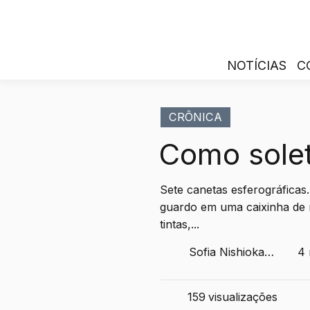
NOTÍCIAS
C
CRÔNICA
Como solet
Sete canetas esferográficas
guardo em uma caixinha de 
tintas,...
Sofia Nishioka
4 
Almeida
159
visualizações