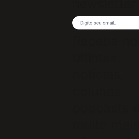
newsletter
Receba no
últimas
notícias,
colunas,
podcasts 
muito mais