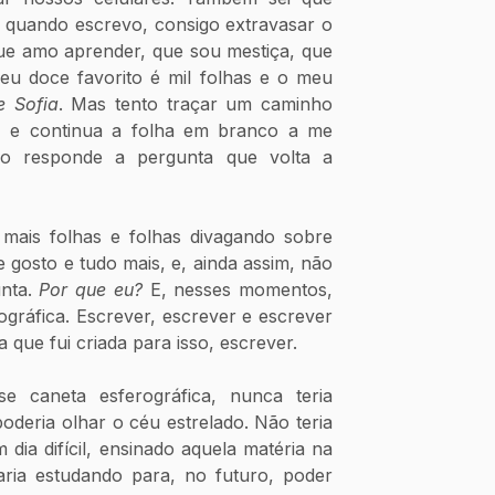
quando escrevo, consigo extravasar o 
ue amo aprender, que sou mestiça, que 
u doce favorito é mil folhas e o meu 
 Sofia
. Mas tento traçar um caminho 
 e continua a folha em branco a me 
so responde a pergunta que volta a 
 mais folhas e folhas divagando sobre 
e gosto e tudo mais, e, ainda assim, não 
nta. 
Por que eu? 
E, nesses momentos, 
gráfica. Escrever, escrever e escrever 
a que fui criada para isso, escrever.
 caneta esferográfica, nunca teria 
deria olhar o céu estrelado. Não teria 
ia difícil, ensinado aquela matéria na 
ria estudando para, no futuro, poder 