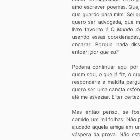
amo escrever poemas. Que, 
que guardo para mim. Sei q
quero ser advogada, que me
livro favorito é 
O Mundo de
usando essas coordenadas,
encarar. Porque nada dis
entoar: 
por que eu?
Poderia continuar aqui por
quem sou, o que já fiz, o qu
responderia a maldita pergu
quero ser uma caneta esfero
até me esvaziar. E ter certez
Mas então penso, se fosse
comido um mil folhas. Não po
ajudado aquela amiga em um d
véspera da prova. Não esta