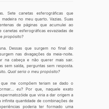
as. Sete canetas esferográficas que 
madeira no meu quarto. Vazias. Suas 
entenas de páginas que acumulei ao 
 canetas esferográficas esvaziadas de 
de 
propósit
o?
tuna. Dessas que surgem no final do 
urgem nas divagações da meia-noite. 
 na cabeça e não querer mais sair. 
 sem saída, perguntas sem resposta. 
ito. 
Qual seria o meu propósito?
 que me compõem teriam se dado o 
formar… 
eu
? Por que, naquele exato 
permatozóide que viria a dar origem a 
infinita quantidade de combinações de 
experiências poderia ter formado uma 