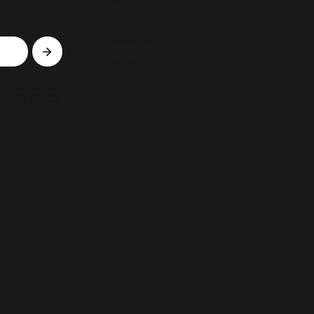
Podcasts
Membros
Sobre
ssas
e
,