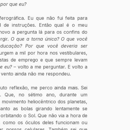
 por que eu?
rográfica. Eu que não fui feita para
algo, não vim com manual de instruções. Então qual é o meu 
novo a pergunta lá para os confins do 
gir. 
O que a torna única? O que você 
ducação? Por que você deveria ser 
rgem a mil por hora nos vestibulares, 
vistas de emprego e que sempre levam 
e eu? 
– volto a me perguntar. E volto a 
 vento ainda não me respondeu.
to reflexão, me perco ainda mais. Sei 
a. Que, no sétimo ano, durante um 
 movimento heliocêntrico dos planetas, 
nto as bolas girando lentamente se 
rbitando o Sol. Que não via a hora de 
, como os óculos deles funcionam ou 
r nossos celulares. Também sei que 