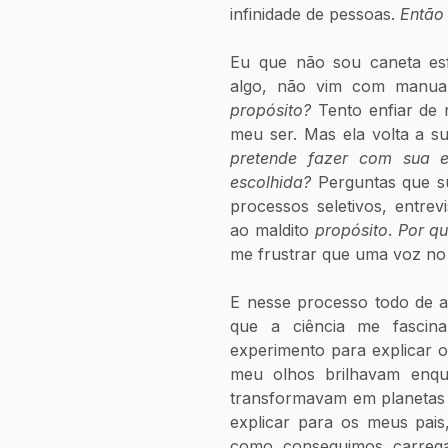
infinidade de pessoas.
 Então
Eu que não sou caneta esfe
propósito? 
Tento enfiar de 
meu ser. Mas ela volta a sur
pretende fazer com sua e
escolhida?
 Perguntas que su
processos seletivos, entre
ao maldito 
propósito
. 
Por qu
me frustrar que uma voz no
E nesse processo todo de au
que a ciência me fascin
experimento para explicar o
meu olhos brilhavam enqua
transformavam em planetas o
explicar para os meus pais
como conseguimos carrega