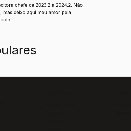
editora chefe de 2023.2 a 2024.2. Não
a, mas deixo aqui meu amor pela
crita.
ulares
Páginas
Recu
e
Notícias/Textos
Política
Colunas
Termos
Revistas
GazeTVs