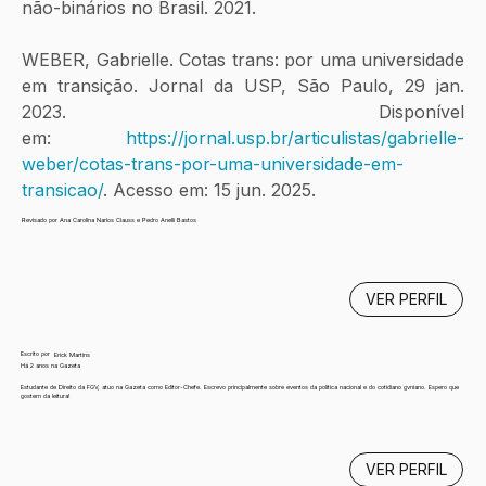
não-binários no Brasil. 2021.
WEBER, Gabrielle. Cotas trans: por uma universidade 
em transição. Jornal da USP, São Paulo, 29 jan. 
2023. Disponível 
em:
https://jornal.usp.br/articulistas/gabrielle-
weber/cotas-trans-por-uma-universidade-em-
transicao/
. Acesso em: 15 jun. 2025.
Revisado por Ana Carolina Narios Clauss e Pedro Anelli Bastos
VER PERFIL
Escrito por
Erick Martins
Há 2 anos na Gazeta
Estudante de Direito da FGV, atuo na Gazeta como Editor-Chefe. Escrevo principalmente sobre eventos da política nacional e do cotidiano gvniano. Espero que
gostem da leitura!
VER PERFIL