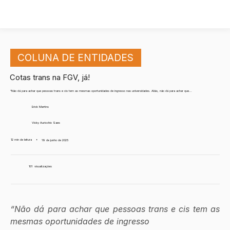
COLUNA DE ENTIDADES
Cotas trans na FGV, já!
“Não dá para achar que pessoas trans e cis tem as mesmas oportunidades de ingresso nas universidades. Aliás, não dá para achar que...
Erick Martins
Vicky Auricchio Saes
12 min de leitura
•
19 de junho de 2025
101
visualizações
“Não dá para achar que pessoas trans e cis tem as 
mesmas oportunidades de ingresso 