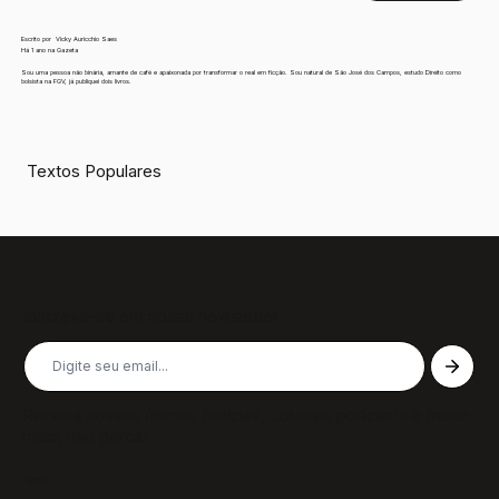
Escrito por
Vicky Auricchio Saes
Há 1 ano na Gazeta
Sou uma pessoa não binária, amante de café e apaixonada por transformar o real em ficção. Sou natural de São José dos Campos, estudo Direito como
bolsista na FGV, já publiquei dois livros.
Textos Populares
Inscreva-se em nossa newsletter
Receba nossas últimas notícias, colunas, podcasts e muito
mais, não perca!
Páginas