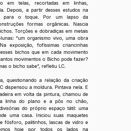
ro em telas, recortadas em linhas, 
. Depois, a partir desses estudos na 
ela para o toque. Por um lapso da 
nstruções formas orgânicas. Nascia 
ichos. Torções e dobradiças em metais 
lunas: “um organismo vivo, uma obra 
Na exposição, fofíssimas criancinhas 
desses bichos que em cada movimento 
antos movimentos o Bicho pode fazer? 
as o bicho sabe”, refletiu LC.
a, questionando a relação da criação 
C dispensou a moldura. Pintava nela. E 
madeira em volta da pintura, chamou de 
ssa linha do plano e a pôs no chão, 
ivisórias do próprio espaço tátil: uma 
de uma casa. Iniciou suas maquetes 
fósforo, palitinhos, lascas de vidro e 
emos hoje por todos os lados na 