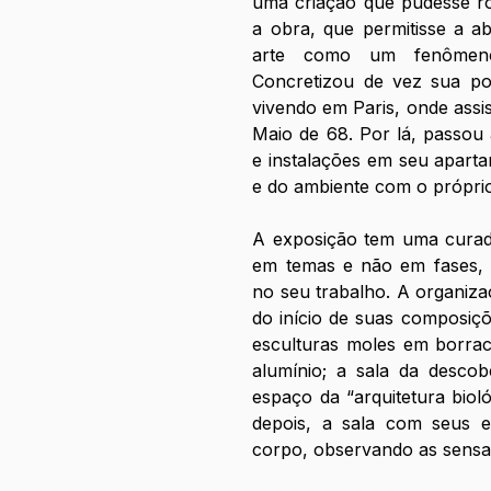
uma criação que pudesse r
a obra, que permitisse a ab
arte como um fenômeno
Concretizou de vez sua pos
vivendo em Paris, onde assis
Maio de 68. Por lá, passou
e instalações em seu aparta
e do ambiente com o próprio
A exposição tem uma curado
em temas e não em fases, d
no seu trabalho. A organizaç
do início de suas composiçõe
esculturas moles em borrac
alumínio; a sala da descob
espaço da “arquitetura bioló
depois, a sala com seus 
corpo, observando as sensaç