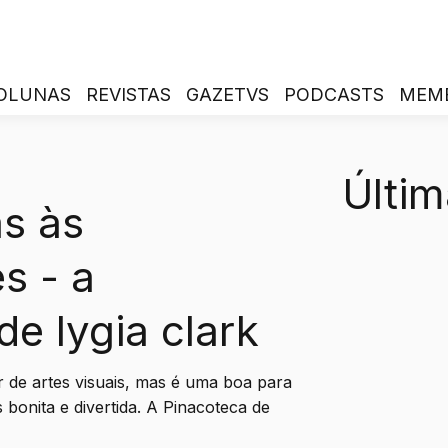
OLUNAS
REVISTAS
GAZETVS
PODCASTS
MEM
Últim
s às
s - a
de lygia clark
 de artes visuais, mas é uma boa para
bonita e divertida. A Pinacoteca de