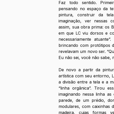
Faz todo sentido. Primei
pensando no espaço da tela
pintura, construir da t
imaginação, ver nessas co
assim, sua obra prima: os B
em que LC viu dorsos e co
necessariamente atuante”. 
brincando com protótipos 
revelavam um novo ser. “Qu
Eu não sei, você não sabe, m
De novo a partir da pintur
artística com seu entorno, L
a divisão entre a tela e a 
“linha orgânica”. Tirou e
imaginando nessa linha as d
parede, de um prédio, don
modulares, com caixinhas de 
madeira, cujas formas v