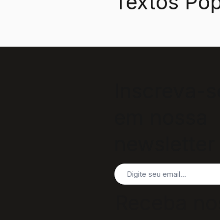
Textos Pop
Inscreva-s
em nossa
newsletter
Receba no