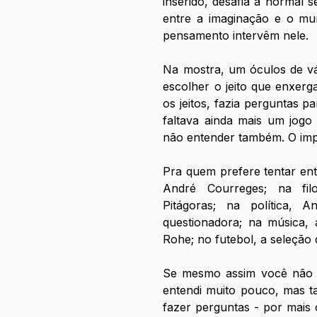
inserido, desafia a normal s
entre a imaginação e o mun
pensamento intervêm nele.
Na mostra, um óculos de vá
escolher o jeito que enxerg
os jeitos, fazia perguntas p
faltava ainda mais um jogo 
não entender também. O impo
Pra quem prefere tentar ente
André Courreges; na filo
Pitágoras; na política, 
questionadora; na música, 
Rohe; no futebol, a seleção d
Se mesmo assim você não 
entendi muito pouco, mas ta
fazer perguntas - por mais 