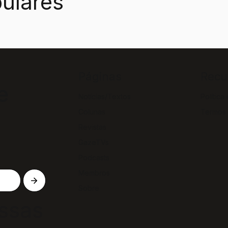
ulares
Páginas
Recu
e
Notícias/Textos
Política
Colunas
Termos
Revistas
GazeTVs
Podcasts
Membros
Sobre
ssas