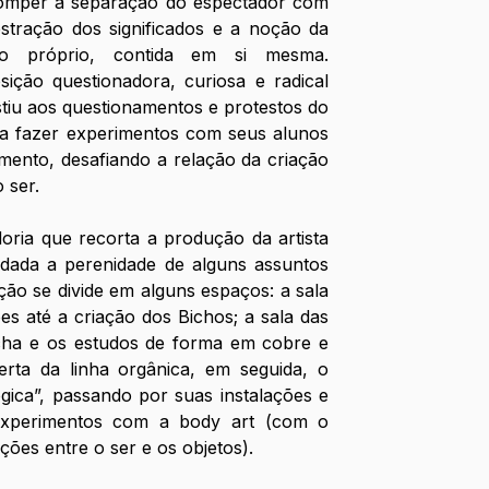
omper a separação do espectador com 
stração dos significados e a noção da 
 próprio, contida em si mesma. 
ição questionadora, curiosa e radical 
tiu aos questionamentos e protestos do 
 a fazer experimentos com seus alunos 
mento, desafiando a relação da criação 
 ser.
ria que recorta a produção da artista 
ada a perenidade de alguns assuntos 
ão se divide em alguns espaços: a sala 
s até a criação dos Bichos; a sala das 
ha e os estudos de forma em cobre e 
erta da linha orgânica, em seguida, o 
gica”, passando por suas instalações e 
experimentos com a body art (com o 
ões entre o ser e os objetos).