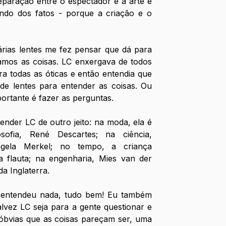
eparação entre o espectador e a arte e 
do dos fatos - porque a criação e o 
rias lentes me fez pensar que dá para 
amos as coisas. LC enxergava de todos 
ara todas as óticas e então entendia que 
de lentes para entender as coisas. Ou 
rtante é fazer as perguntas.
nder LC de outro jeito: na moda, ela é 
sofia, René Descartes; na ciência, 
Angela Merkel; no tempo, a criança 
a flauta; na engenharia, Mies van der 
a Inglaterra. 
entendeu nada, tudo bem! Eu também 
lvez LC seja para a gente questionar e 
óbvias que as coisas pareçam ser, uma 