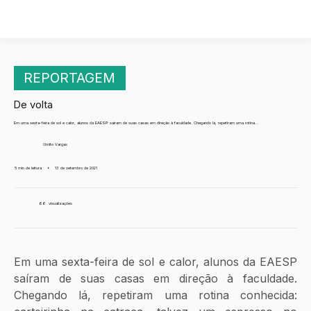
REPORTAGEM
De volta
Em uma sexta-feira de sol e calor, alunos da EAESP saíram de suas casas em direção à faculdade. Chegando lá, repetiram uma rotina...
Ornito Vargas
5 min de leitura
•
13 de setembro de 2021
66
visualizações
Em uma sexta-feira de sol e calor, alunos da EAESP 
saíram de suas casas em direção à faculdade. 
Chegando lá, repetiram uma rotina conhecida: 