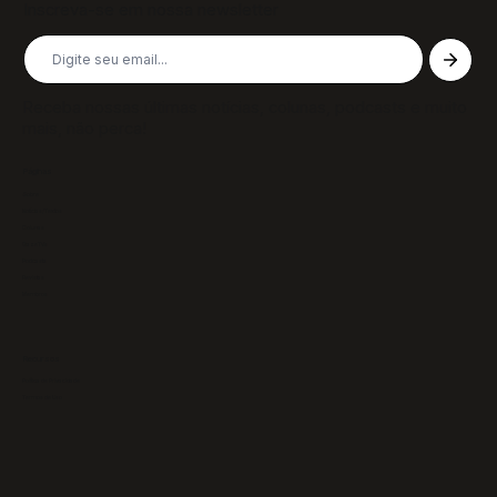
Inscreva-se em nossa newsletter
Receba nossas últimas notícias, colunas, podcasts e muito
mais, não perca!
Páginas
Sobre
Notícias/Textos
Colunas
GazeTVs
Podcasts
Revistas
Membros
Recursos
Política de Privacidade
Termos de Uso