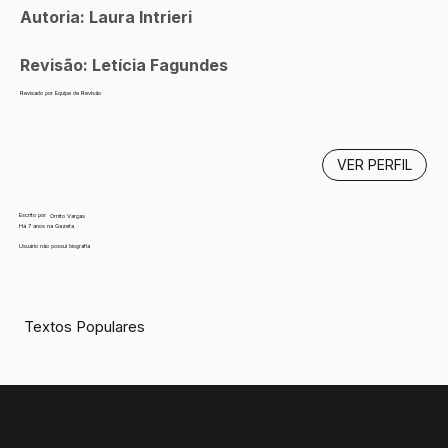
Autoria: Laura Intrieri
Revisão: Letícia Fagundes
Revisado por Equipe de Revisão
VER PERFIL
Escrito por
Ornito Vargas
Há 7 anos na Gazeta
Usuário não possui biografia
Textos Populares