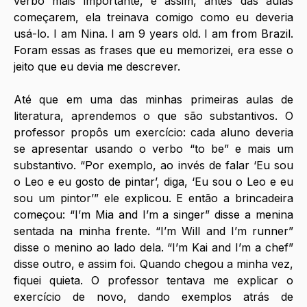
verbo mais importante, e assim, antes das aulas 
começarem, ela treinava comigo como eu deveria 
usá-lo. I am Nina. I am 9 years old. I am from Brazil. 
Foram essas as frases que eu memorizei, era esse o 
jeito que eu devia me descrever. 
Até que em uma das minhas primeiras aulas de 
literatura, aprendemos o que são substantivos. O 
professor propôs um exercício: cada aluno deveria 
se apresentar usando o verbo “to be” e mais um 
substantivo. “Por exemplo, ao invés de falar ‘Eu sou 
o Leo e eu gosto de pintar’, diga, ‘Eu sou o Leo e eu 
sou um pintor’” ele explicou. E então a brincadeira 
começou: “I’m Mia and I’m a singer” disse a menina 
sentada na minha frente. “I’m Will and I’m runner” 
disse o menino ao lado dela. “I’m Kai and I’m a chef” 
disse outro, e assim foi. Quando chegou a minha vez, 
fiquei quieta. O professor tentava me explicar o 
exercício de novo, dando exemplos atrás de 