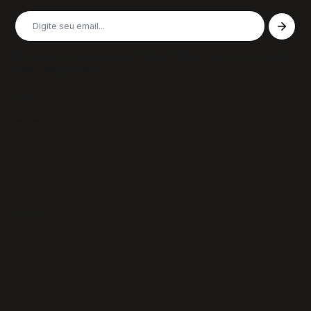
Receba nossas últimas notícias, colunas, podcasts e muito
mais, não perca!
Páginas
Sobre
Notícias/Textos
Colunas
GazeTVs
Podcasts
Revistas
Membros
Recursos
Política de Privacidade
Termos de Uso