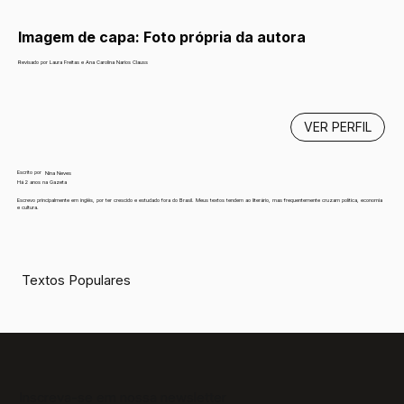
Imagem de capa: Foto própria da autora 
Revisado por Laura Freitas e Ana Carolina Narios Clauss
VER PERFIL
Escrito por
Nina Neves
Há 2 anos na Gazeta
Escrevo principalmente em inglês, por ter crescido e estudado fora do Brasil. Meus textos tendem ao literário, mas frequentemente cruzam política, economia
e cultura.
Textos Populares
Inscreva-se em nossa newsletter