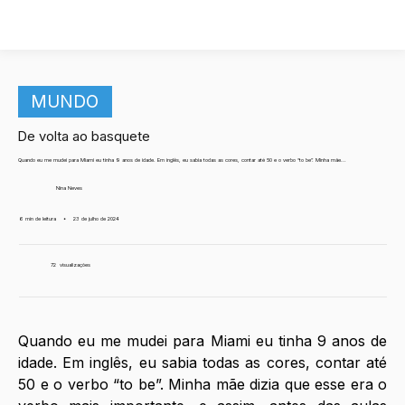
MUNDO
De volta ao basquete
Quando eu me mudei para Miami eu tinha 9 anos de idade. Em inglês, eu sabia todas as cores, contar até 50 e o verbo “to be”. Minha mãe...
Nina Neves
6 min de leitura
•
23 de julho de 2024
72
visualizações
Quando eu me mudei para Miami eu tinha 9 anos de 
idade. Em inglês, eu sabia todas as cores, contar até 
50 e o verbo “to be”. Minha mãe dizia que esse era o 