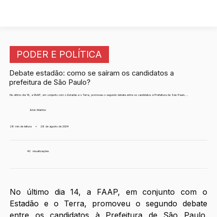
PODER E POLÍTICA
Debate estadão: como se saíram os candidatos a
prefeitura de São Paulo?
No último dia 14, a FAAP, em conjunto com o Estadão e o Terra, promoveu o segundo debate entre os candidatos à Prefeitura de São Paulo....
Erick Martins
26 min de leitura
•
26 de agosto de 2024
42
visualizações
No último dia 14, a FAAP, em conjunto com o 
Estadão e o Terra, promoveu o segundo debate 
entre os candidatos à Prefeitura de São Paulo. 