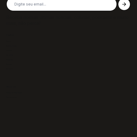
Receba nossas últimas notícias, colunas, podcasts e muito
mais, não perca!
Páginas
Sobre
Notícias/Textos
Colunas
GazeTVs
Podcasts
Revistas
Membros
Recursos
Política de Privacidade
Termos de Uso