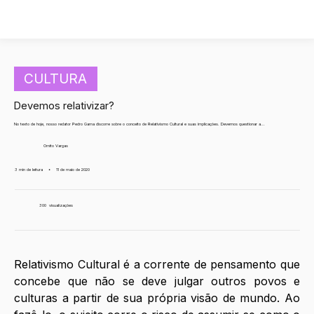
CULTURA
Devemos relativizar?
No texto de hoje, nosso redator Pedro Gama discorre sobre o conceito de Relativismo Cultural e suas implicações. Devemos questionar a...
Ornito Vargas
3 min de leitura
•
11 de maio de 2020
300
visualizações
Relativismo Cultural é a corrente de pensamento que 
concebe que não se deve julgar outros povos e 
culturas a partir de sua própria visão de mundo. Ao 