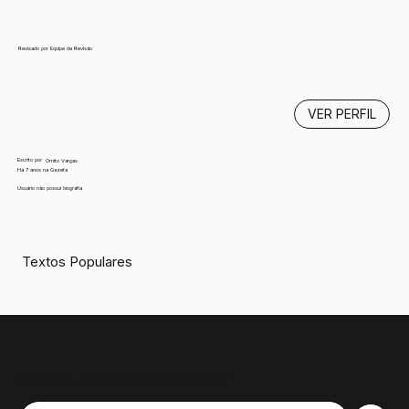
Revisado por Equipe de Revisão
VER PERFIL
Escrito por
Ornito Vargas
Há 7 anos na Gazeta
Usuário não possui biografia
Textos Populares
Inscreva-se em nossa newsletter