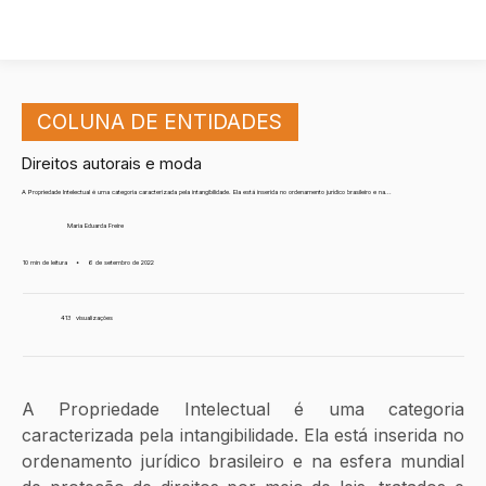
COLUNA DE ENTIDADES
Direitos autorais e moda
A Propriedade Intelectual é uma categoria caracterizada pela intangibilidade. Ela está inserida no ordenamento jurídico brasileiro e na...
Maria Eduarda Freire
10 min de leitura
•
6 de setembro de 2022
413
visualizações
A Propriedade Intelectual é uma categoria 
caracterizada pela intangibilidade. Ela está inserida no 
ordenamento jurídico brasileiro e na esfera mundial 