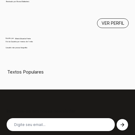
Revisado por Bruna Ballestero
VER PERFIL
Escrito por
Maria Eduarda Freire
Foi da Gazeta por menos de 1 mês
Usuário não possui biografia
Textos Populares
Inscreva-se em nossa newsletter