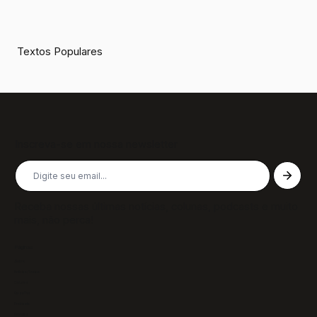
Textos Populares
Inscreva-se em nossa newsletter
Receba nossas últimas notícias, colunas, podcasts e muito
mais, não perca!
Páginas
Sobre
Notícias/Textos
Colunas
GazeTVs
Podcasts
Revistas