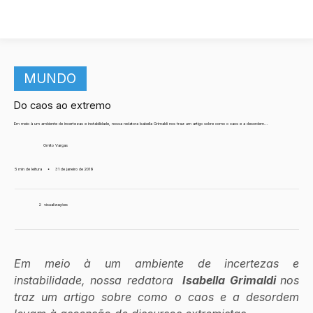
MUNDO
Do caos ao extremo
Em meio à um ambiente de incertezas e instabilidade, nossa redatora Isabella Grimaldi nos traz um artigo sobre como o caos e a desordem...
Ornito Vargas
5 min de leitura
•
31 de janeiro de 2019
2
visualizações
Em meio à um ambiente de incertezas e 
instabilidade, nossa redatora 
 Isabella Grimaldi 
nos 
traz um artigo sobre como o caos e a desordem 