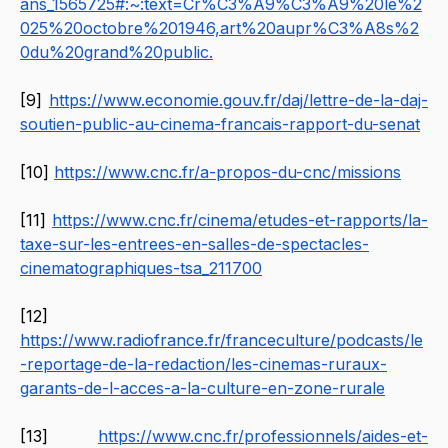
ans_1565725#:~:text=Cr%C3%A9%C3%A9%20le%2
025%20octobre%201946,art%20aupr%C3%A8s%2
0du%20grand%20public
.
[9] 
https://www.economie.gouv.fr/daj/lettre-de-la-daj-
soutien-public-au-cinema-francais-rapport-du-senat
[10] 
https://www.cnc.fr/a-propos-du-cnc/missions
[11] 
https://www.cnc.fr/cinema/etudes-et-rapports/la-
taxe-sur-les-entrees-en-salles-de-spectacles-
cinematographiques-tsa_211700
[12] 
https://www.radiofrance.fr/franceculture/podcasts/le
-reportage-de-la-redaction/les-cinemas-ruraux-
garants-de-l-acces-a-la-culture-en-zone-rurale
[13] 
https://www.cnc.fr/professionnels/aides-et-