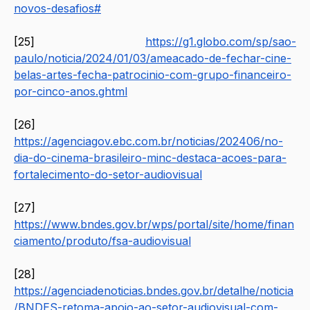
novos-desafios#
[25] 
https://g1.globo.com/sp/sao-
paulo/noticia/2024/01/03/ameacado-de-fechar-cine-
belas-artes-fecha-patrocinio-com-grupo-financeiro-
por-cinco-anos.ghtml
[26] 
https://agenciagov.ebc.com.br/noticias/202406/no-
dia-do-cinema-brasileiro-minc-destaca-acoes-para-
fortalecimento-do-setor-audiovisual
[27]  
https://www.bndes.gov.br/wps/portal/site/home/finan
ciamento/produto/fsa-audiovisual
[28] 
https://agenciadenoticias.bndes.gov.br/detalhe/noticia
/BNDES-retoma-apoio-ao-setor-audiovisual-com-