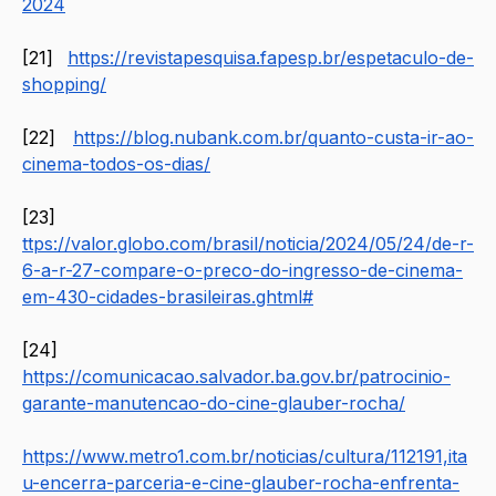
2024
[21] 
https://revistapesquisa.fapesp.br/espetaculo-de-
shopping/
[22] 
https://blog.nubank.com.br/quanto-custa-ir-ao-
cinema-todos-os-dias/
[23] 
ttps://
valor.globo.com/brasil/noticia/2024/05/24/de-r-
6-a-r-27-compare-o-preco-do-ingresso-de-cinema-
em-430-cidades-brasileiras.ghtml#
[24] 
https://comunicacao.salvador.ba.gov.br/patrocinio-
garante-manutencao-do-cine-glauber-rocha/
https://www.metro1.com.br/noticias/cultura/112191,ita
u-encerra-parceria-e-cine-glauber-rocha-enfrenta-