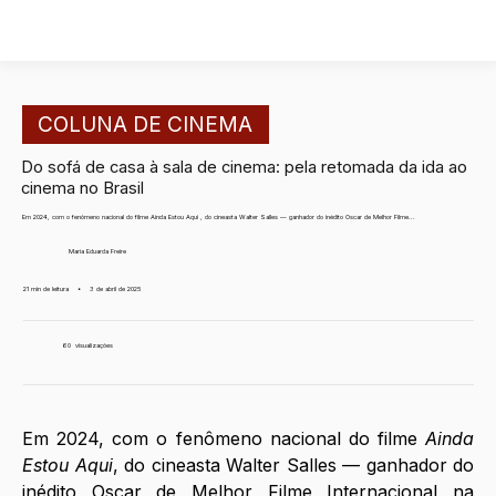
COLUNA DE CINEMA
Do sofá de casa à sala de cinema: pela retomada da ida ao
cinema no Brasil
Em 2024, com o fenômeno nacional do filme Ainda Estou Aqui , do cineasta Walter Salles — ganhador do inédito Oscar de Melhor Filme...
Maria Eduarda Freire
21 min de leitura
•
3 de abril de 2025
60
visualizações
Em 2024, com o fenômeno nacional do filme 
Ainda 
Estou Aqui
, do cineasta Walter Salles — ganhador do 
inédito Oscar de Melhor Filme Internacional na 