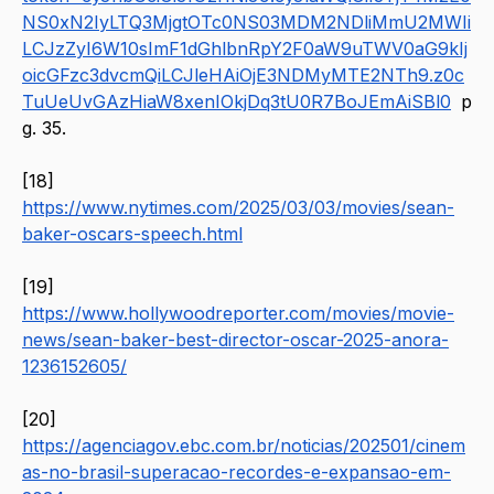
NS0xN2IyLTQ3MjgtOTc0NS03MDM2NDliMmU2MWIi
LCJzZyI6W10sImF1dGhlbnRpY2F0aW9uTWV0aG9kIj
oicGFzc3dvcmQiLCJleHAiOjE3NDMyMTE2NTh9.z0c
TuUeUvGAzHiaW8xenIOkjDq3tU0R7BoJEmAiSBl0
 p
g. 35.
[18] 
https://www.nytimes.com/2025/03/03/movies/sean-
baker-oscars-speech.html
[19] 
https://www.hollywoodreporter.com/movies/movie-
news/sean-baker-best-director-oscar-2025-anora-
1236152605/
[20] 
https://agenciagov.ebc.com.br/noticias/202501/cinem
as-no-brasil-superacao-recordes-e-expansao-em-