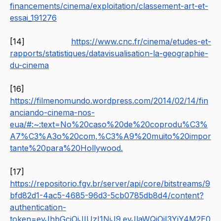
financements/cinema/exploitation/classement-art-et-
essai_191276
[14] 
https://www.cnc.fr/cinema/etudes-et-
rapports/statistiques/datavisualisation-la-geographie-
du-cinema
[16] 
https://filmenomundo.wordpress.com/2014/02/14/fin
anciando-cinema-nos-
eua/#:~:text=No%20caso%20de%20coprodu%C3%
A7%C3%A3o%20com,%C3%A9%20muito%20impor
tante%20para%20Hollywood
.
[17] 
https://repositorio.fgv.br/server/api/core/bitstreams/9
bfd82d1-4ac5-4685-96d3-5cb0785db8d4/content?
authentication-
token=eyJhbGciOiJIUzI1NiJ9.eyJlaWQiOiI3YjY4M2E0