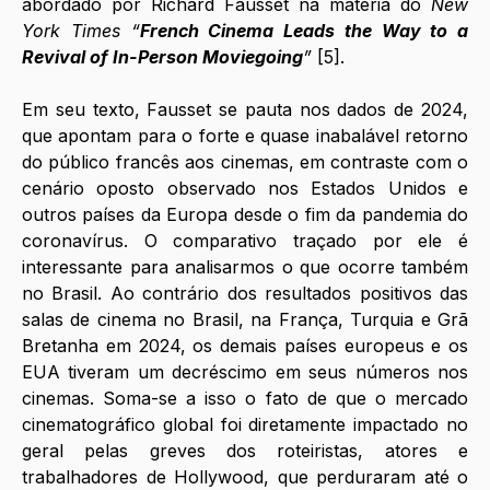
abordado por Richard Fausset na matéria do 
New 
York Times “
French Cinema Leads the Way to a 
Revival of In-Person Moviegoing
” 
[5].
Em seu texto, Fausset se pauta nos dados de 2024, 
que apontam para o forte e quase inabalável retorno 
do público francês aos cinemas, em contraste com o 
cenário oposto observado nos Estados Unidos e 
outros países da Europa desde o fim da pandemia do 
coronavírus. O comparativo traçado por ele é 
interessante para analisarmos o que ocorre também 
no Brasil. Ao contrário dos resultados positivos das 
salas de cinema no Brasil, na França, Turquia e Grã 
Bretanha em 2024, os demais países europeus e os 
EUA tiveram um decréscimo em seus números nos 
cinemas. Soma-se a isso o fato de que o mercado 
cinematográfico global foi diretamente impactado no 
geral pelas greves dos roteiristas, atores e 
trabalhadores de Hollywood, que perduraram até o 