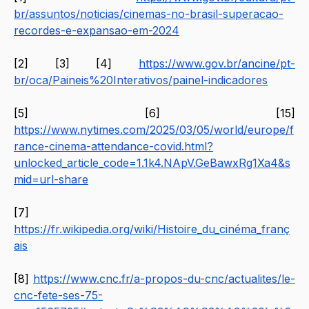
br/assuntos/noticias/cinemas-no-brasil-superacao-
recordes-e-expansao-em-2024
[2] [3] [4] 
https://www.gov.br/ancine/pt-
br/oca/Paineis%20Interativos/painel-indicadores
[5] [6] [15] 
https://www.nytimes.com/2025/03/05/world/europe/f
rance-cinema-attendance-covid.html?
unlocked_article_code=1.1k4.NApV.GeBawxRg1Xa4&s
mid=url-share
[7] 
https://fr.wikipedia.org/wiki/Histoire_du_cinéma_franç
ais
[8] 
https://www.cnc.fr/a-propos-du-cnc/actualites/le-
cnc-fete-ses-75-