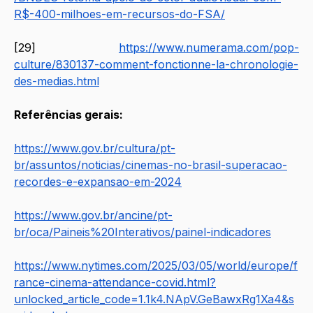
R$-400-milhoes-em-recursos-do-FSA/
[29] 
https://www.numerama.com/pop-
culture/830137-comment-fonctionne-la-chronologie-
des-medias.html
Referências gerais: 
https://www.gov.br/cultura/pt-
br/assuntos/noticias/cinemas-no-brasil-superacao-
recordes-e-expansao-em-2024
https://www.gov.br/ancine/pt-
br/oca/Paineis%20Interativos/painel-indicadores
https://www.nytimes.com/2025/03/05/world/europe/f
rance-cinema-attendance-covid.html?
unlocked_article_code=1.1k4.NApV.GeBawxRg1Xa4&s