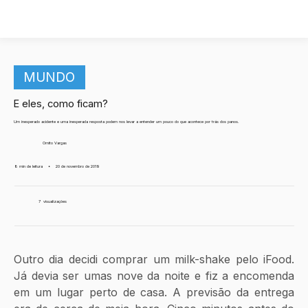
MUNDO
E eles, como ficam?
Um inesperado acidente e uma inesperada resposta podem nos levar a entender um pouco do que acontece por trás dos panos.
Ornito Vargas
8 min de leitura
•
20 de novembro de 2019
7
visualizações
Outro dia decidi comprar um milk-shake pelo iFood. 
Já devia ser umas nove da noite e fiz a encomenda 
em um lugar perto de casa. A previsão da entrega 