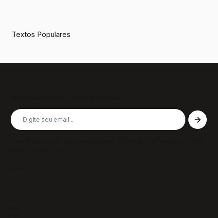
Textos Populares
Inscreva-se em nossa newsletter
Receba nossas últimas notícias, colunas, podcasts e muito
mais, não perca!
Páginas
Sobre
Notícias/Textos
Colunas
GazeTVs
Podcasts
Revistas