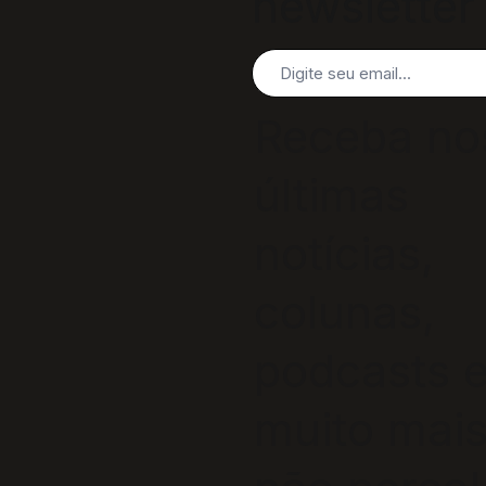
newsletter
Receba no
últimas
notícias,
colunas,
podcasts 
muito mais