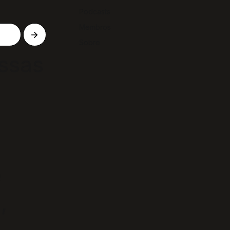
Podcasts
Membros
Sobre
ssas
e
,