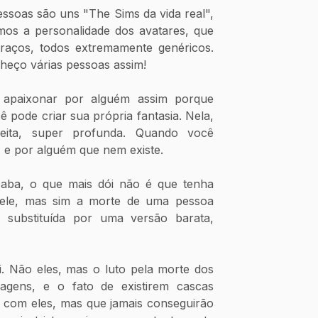
ssoas são uns "The Sims da vida real", 
os a personalidade dos avatares, que 
aços, todos extremamente genéricos. 
nheço várias pessoas assim! 
 apaixonar por alguém assim porque 
pode criar sua própria fantasia. Nela, 
feita, super profunda. Quando você 
, e por alguém que nem existe. 
aba, o que mais dói não é que tenha 
ele, mas sim a morte de uma pessoa 
r substituída por uma versão barata, 
. Não eles, mas o luto pela morte dos 
gens, e o fato de existirem cascas 
ambulantes que se parecem com eles, mas que jamais conseguirão 