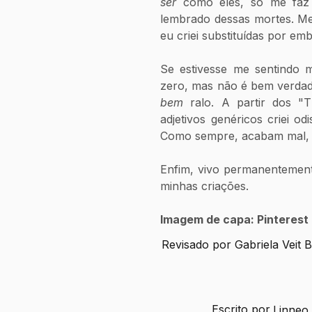
ser
 como eles, só me faz m
lembrado dessas mortes. Me 
eu criei substituídas por e
Se estivesse me sentindo ma
zero, mas não é bem verdade,
bem
 ralo. A partir dos "T
adjetivos genéricos criei odi
Como sempre, acabam mal, e
Enfim, vivo permanentement
minhas criações.
Imagem de capa: Pinterest 
Revisado por Gabriela Veit 
Escrito por
Linneo