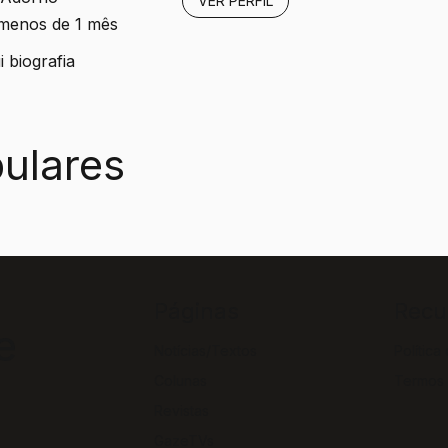
VER PERFIL
 menos de 1 mês
 biografia
ulares
Páginas
Recu
e
Notícias/Textos
Política
Colunas
Termos
Revistas
GazeTVs