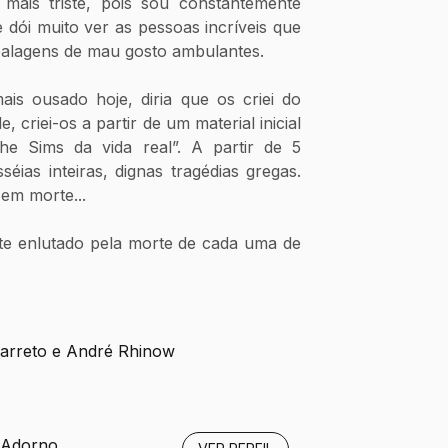
ais triste, pois sou constantemente 
dói muito ver as pessoas incríveis que 
mbalagens de mau gosto ambulantes. 
is ousado hoje, diria que os criei do 
 criei-os a partir de um material inicial
he Sims da vida real”. A partir de 5 
sséias inteiras, dignas tragédias gregas. 
m morte... 
e enlutado pela morte de cada uma de 
Barreto e André Rhinow
 Adorno