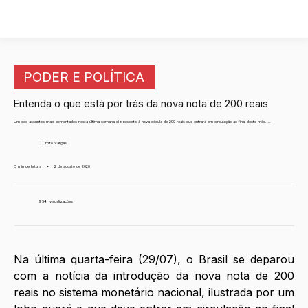
PODER E POLÍTICA
Entenda o que está por trás da nova nota de 200 reais
Um dos assuntos mais comentados nesta última semana diz respeito à nova cédula de 200 reais que entrará em circulação ao final deste mês....
Ornito Vargas
5 min de leitura
•
2 de agosto de 2020
954
visualizações
Na última quarta-feira (29/07), o Brasil se deparou 
com a notícia da introdução da nova nota de 200 
reais no sistema monetário nacional, ilustrada por um 