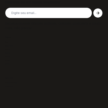
Inscreva-se em nossa newsletter
Receba nossas últimas notícias, colunas, podcasts e muito
mais, não perca!
Páginas
Sobre
Notícias/Textos
Colunas
GazeTVs
Podcasts
Revistas
Membros
Recursos
Política de Privacidade
Termos de Uso