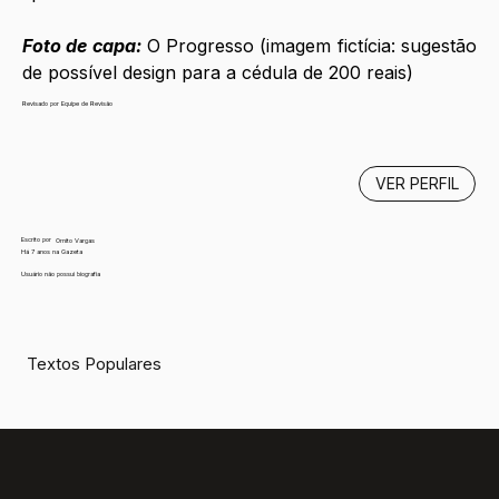
Foto de capa:
 O Progresso (imagem fictícia: sugestão 
de possível design para a cédula de 200 reais)
Revisado por Equipe de Revisão
VER PERFIL
Escrito por
Ornito Vargas
Há 7 anos na Gazeta
Usuário não possui biografia
Textos Populares