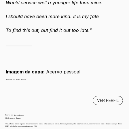
Would service well a younger life than mine.
I should have been more kind. It is my fate
To find this out, but find it out too late.”
_____________
Imagem da capa:
 Acervo pessoal
Revisado por André Rhinow
VER PERFIL
Escrito por
Enrico Recco
Há 2 anos na Gazeta
O que torna Enrico especial é sua incessante busca pelas palavras certas. Em sua procura pelas palavras certas, escreve textos para a Gazeta Vargas desde
2024 e trabalha como pesquisador na FGV.