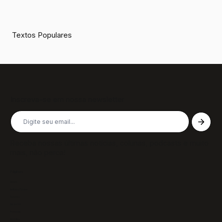
Textos Populares
Inscreva-se em nossa newsletter
Receba nossas últimas notícias, colunas, podcasts e muito
mais, não perca!
Páginas
Sobre
Notícias/Textos
Colunas
GazeTVs
Podcasts
Revistas