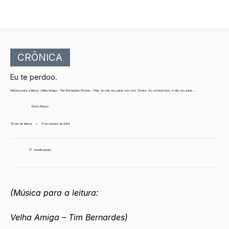
CRÔNICA
Eu te perdoo.
(Música para a leitura: Velha Amiga – Tim Bernardes) Bonnie : “Não. Eu não vou parar com isso, Doutor. Eu comecei isso, e não vou parar....
Enrico Recco
15 min de leitura
•
11 de outubro de 2024
77
visualizações
(Música para a leitura:
Velha Amiga – Tim Bernardes)