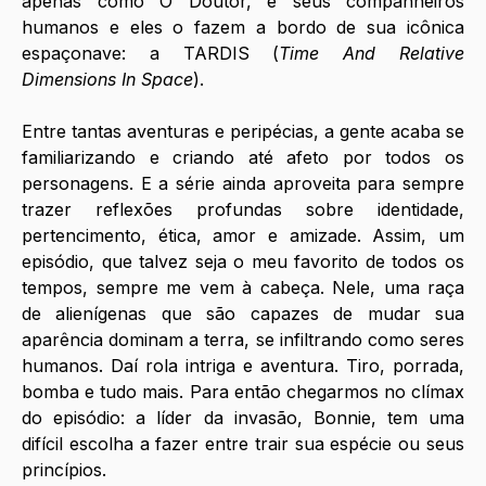
apenas como O Doutor, e seus companheiros 
humanos e eles o fazem a bordo de sua icônica 
espaçonave: a TARDIS (
Time And Relative 
Dimensions In Space
).
Entre tantas aventuras e peripécias, a gente acaba se 
familiarizando e criando até afeto por todos os 
personagens. E a série ainda aproveita para sempre 
trazer reflexões profundas sobre identidade, 
pertencimento, ética, amor e amizade. Assim, um 
episódio, que talvez seja o meu favorito de todos os 
tempos, sempre me vem à cabeça. Nele, uma raça 
de alienígenas que são capazes de mudar sua 
aparência dominam a terra, se infiltrando como seres 
humanos. Daí rola intriga e aventura. Tiro, porrada, 
bomba e tudo mais. Para então chegarmos no clímax 
do episódio: a líder da invasão, Bonnie, tem uma 
difícil escolha a fazer entre trair sua espécie ou seus 
princípios.