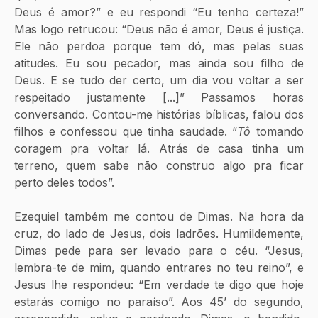
Deus é amor?” e eu respondi “Eu tenho certeza!” 
Mas logo retrucou: “Deus não é amor, Deus é justiça. 
Ele não perdoa porque tem dó, mas pelas suas 
atitudes. Eu sou pecador, mas ainda sou filho de 
Deus. E se tudo der certo, um dia vou voltar a ser 
respeitado justamente [...]” Passamos horas 
conversando. Contou-me histórias bíblicas, falou dos 
filhos e confessou que tinha saudade. “
Tô
 tomando 
coragem pra voltar lá. Atrás de casa tinha um 
terreno, quem sabe não construo algo pra ficar 
perto deles todos”. 
Ezequiel também me contou de Dimas. Na hora da 
cruz, do lado de Jesus, dois ladrões. Humildemente, 
Dimas pede para ser levado para o céu. “Jesus, 
lembra-te de mim, quando entrares no teu reino”, e 
Jesus lhe respondeu: “Em verdade te digo que hoje 
estarás comigo no paraíso”. Aos 45’ do segundo, 