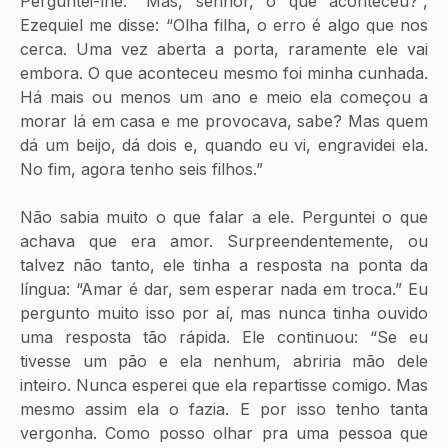
Perguntei-lhe: “Mas, senhor, o que aconteceu?”, 
Ezequiel me disse: “Olha filha, o erro é algo que nos 
cerca. Uma vez aberta a porta, raramente ele vai 
embora. O que aconteceu mesmo foi minha cunhada. 
Há mais ou menos um ano e meio ela começou a 
morar lá em casa e me provocava, sabe? Mas quem 
dá um beijo, dá dois e, quando eu vi, engravidei ela. 
No fim, agora tenho seis filhos.”
Não sabia muito o que falar a ele. Perguntei o que 
achava que era amor. Surpreendentemente, ou 
talvez não tanto, ele tinha a resposta na ponta da 
língua: “Amar é dar, sem esperar nada em troca.” Eu 
pergunto muito isso por aí, mas nunca tinha ouvido 
uma resposta tão rápida. Ele continuou: “Se eu 
tivesse um pão e ela nenhum, abriria mão dele 
inteiro. Nunca esperei que ela repartisse comigo. Mas 
mesmo assim ela o fazia. E por isso tenho tanta 
vergonha. Como posso olhar pra uma pessoa que 