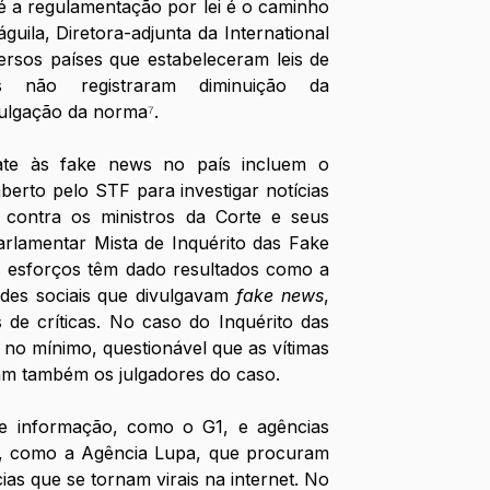
é a regulamentação por lei é o caminho 
guila, Diretora-adjunta da International 
rsos países que estabeleceram leis de 
não registraram diminuição da 
ulgação da norma
⁷
.
te às fake news no país incluem o 
erto pelo STF para investigar notícias 
 contra os ministros da Corte e seus 
arlamentar Mista de Inquérito das Fake 
 esforços têm dado resultados como a 
es sociais que divulgavam 
fake news
, 
 de críticas. No caso do Inquérito das 
no mínimo, questionável que as vítimas 
jam também os julgadores do caso. 
e informação, como o G1, e agências 
o, como a Agência Lupa, que procuram 
ias que se tornam virais na internet. No 