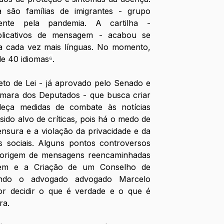
va são famílias de imigrantes - grupo 
mente pela pandemia. A cartilha - 
plicativos de mensagem - acabou se 
a cada vez mais línguas. No momento, 
de 40 idiomas
⁶
.
eto de Lei - já aprovado pelo Senado e 
âmara dos Deputados - que busca criar 
leça medidas de combate às notícias 
 sido alvo de críticas, pois há o medo de 
sura e a violação da privacidade e da 
 sociais. Alguns pontos controversos 
 origem de mensagens reencaminhadas 
gem e a Criação de um Conselho de 
undo o advogado advogado Marcelo 
or decidir o que é verdade e o que é 
ra. 