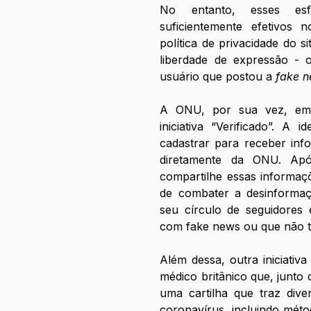
No entanto, esses es
suficientemente efetivos 
política de privacidade do s
liberdade de expressão - o
usuário que postou a 
fake 
A ONU, por sua vez, em 
iniciativa “Verificado”. A
cadastrar para receber inf
diretamente da ONU. Após
compartilhe essas informaç
de combater a desinformaçã
seu círculo de seguidores 
com fake news ou que não 
Além dessa, outra iniciativ
médico britânico que, junto
uma cartilha que traz dive
coronavírus, incluindo méto