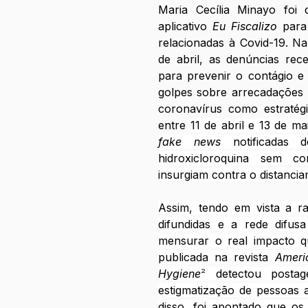
Maria Cecília Minayo foi d
aplicativo 
Eu Fiscalizo
 para 
relacionadas à Covid-19. Na
de abril, as denúncias rec
para prevenir o contágio e 
golpes sobre arrecadações p
coronavírus como estratég
entre 
fake news
 notificadas 
hidroxicloroquina sem co
insurgiam contra o distancia
Assim, tendo em vista a ra
difundidas e a rede difusa
mensurar o real impacto q
publicada na revista 
Ameri
Hygiene
²
 detectou postag
estigmatização de pessoas as
disso, foi apontado que os