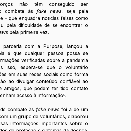
forços não têm conseguido ser 
no combate às
 fake news
, seja pela 
ite - que enquadra notícias falsas como 
u pela dificuldade de se encontrar o 
news
 pela primeira vez.
parceria com a Purpose, lançou a 
 ideia é que qualquer pessoa possa se 
ormações verificadas sobre a pandemia 
 isso, espera-se que o voluntário  
ões em suas redes sociais como forma 
o ao divulgar conteúdo confiável ao 
e amigos, que podem ter tido contato 
tenham acesso à informação
⁵
.
a de combate às 
fake news
 foi a de um 
 com um grupo de voluntários, elaborou 
rsas informações importantes sobre o 
dos de proteção e sintomas da doença. 