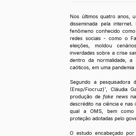
Nos últimos quatro anos, u
disseminada pela internet.
fenômeno conhecido como
redes sociais - como o Fa
eleições, moldou cenário
inverdades sobre a crise san
dentro da normalidade, a 
caóticos, em uma pandemia e
Segundo a pesquisadora 
(Ensp/Fiocruz)
¹
, 
Cláudia Ga
produção de 
fake news
 na
descrédito na ciência e nas i
qual a OMS, bem como o
proteção adotadas pelo gove
O estudo encabeçado por 