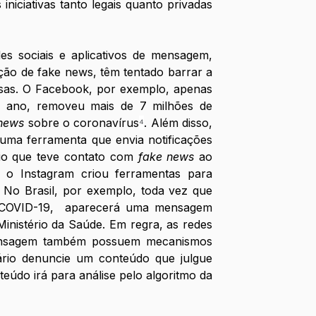
iniciativas tanto legais quanto privadas 
es sociais e aplicativos de mensagem, 
ão de fake news, têm tentado barrar a 
lsas. O Facebook, por exemplo, apenas 
e ano, removeu mais de 7 milhões de 
news
 sobre o coronavírus
⁴
. Além disso, 
uma ferramenta que envia notificações 
io que teve contato com 
fake news
 ao 
 o Instagram criou ferramentas para 
. No Brasil, por exemplo, toda vez que 
 COVID-19,  aparecerá uma mensagem 
inistério da Saúde. Em regra, as redes 
mensagem também possuem mecanismos 
io denuncie um conteúdo que julgue 
nteúdo irá para análise pelo algoritmo da 