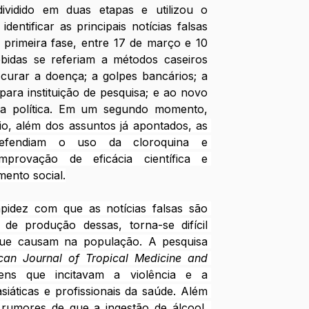
ividido em duas etapas e utilizou o 
identificar as principais notícias falsas 
 primeira fase, entre 17 de março e 10 
ebidas se referiam a métodos caseiros 
curar a doença; a golpes bancários; a 
ara instituição de pesquisa; e ao novo 
ia política. Em um segundo momento, 
11 de abril e 13 de maio, além dos assuntos já apontados, as 
defendiam o uso da cloroquina e 
mprovação de eficácia científica e 
mento social.
pidez com que as notícias falsas são 
 de produção dessas, torna-se difícil 
ue causam na população. A pesquisa 
can Journal of Tropical Medicine and 
ens que incitavam a violência e a 
iáticas e profissionais da saúde. Além 
 rumores de que a ingestão de álcool, 