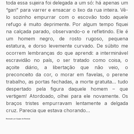
toda essa sujeira foi delegada a um só: há apenas um 
“gari” para varrer e ensacar o lixo da rua inteira. Vê-
lo sozinho empurrar com o escovão todo aquele 
refugo é muito deprimente. Por algum tempo fiquei 
na calçada parado, observando-o e refletindo. Ele é 
um homem negro, de rosto rugoso, pequena 
estatura, e dorso levemente curvado. De súbito me 
ocorrem lembranças do que aprendi: a interminável 
escravidão no país, o ser tratado como coisa, o 
açoite diário, a libertação que não veio, o 
preconceito da cor, o morar em favelas, o perene 
trabalho, as portas fechadas, a morte gratuita… tudo 
despertado pela figura daquele homem – que 
vertigem! Atordoado, olhei para ele novamente. Os 
braços tristes empurravam lentamente a delgada 
cruz. Parecia que estava chorando…
Revisado por Equipe de Revisão