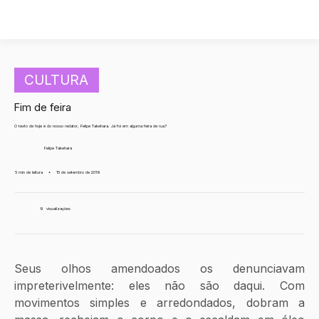
CULTURA
Fim de feira
O texto de hoje é do nosso redator, Felipe Takehara. Já foi em alguma feira de rua?
Felipe Takehara
5 min de leitura
•
15 de setembro de 2019
9
visualizações
Seus olhos amendoados os denunciavam 
impreterivelmente: eles não são daqui. Com 
movimentos simples e arredondados, dobram a 