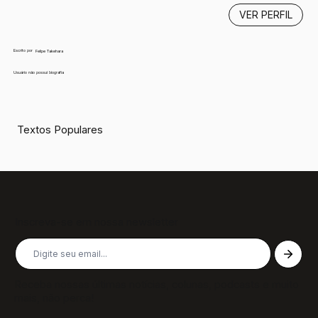
VER PERFIL
Escrito por
Felipe Takehara
Usuário não possui biografia
Textos Populares
Inscreva-se em nossa newsletter
Receba nossas últimas notícias, colunas, podcasts e muito
mais, não perca!