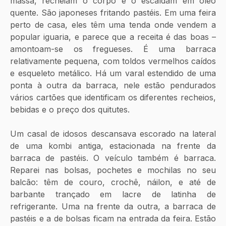
massa, recheiam o corpo e o escaldam em óleo 
quente. São japoneses fritando pastéis. Em uma feira 
perto de casa, eles têm uma tenda onde vendem a 
popular iguaria, e parece que a receita é das boas – 
amontoam-se os fregueses. É uma barraca 
relativamente pequena, com toldos vermelhos caídos 
e esqueleto metálico. Há um varal estendido de uma 
ponta à outra da barraca, nele estão pendurados 
vários cartões que identificam os diferentes recheios, 
bebidas e o preço dos quitutes.
Um casal de idosos descansava escorado na lateral 
de uma kombi antiga, estacionada na frente da 
barraca de pastéis. O veículo também é barraca. 
Reparei nas bolsas, pochetes e mochilas no seu 
balcão: têm de couro, crochê, náilon, e até de 
barbante trançado em lacre de latinha de 
refrigerante. Uma na frente da outra, a barraca de 
pastéis e a de bolsas ficam na entrada da feira. Estão 