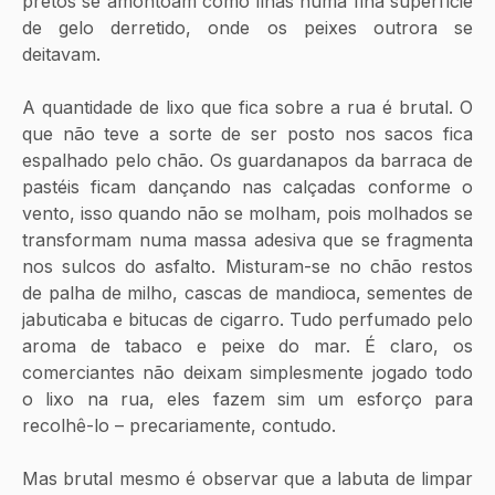
pretos se amontoam como ilhas numa fina superfície 
de gelo derretido, onde os peixes outrora se 
deitavam.
A quantidade de lixo que fica sobre a rua é brutal. O 
que não teve a sorte de ser posto nos sacos fica 
espalhado pelo chão. Os guardanapos da barraca de 
pastéis ficam dançando nas calçadas conforme o 
vento, isso quando não se molham, pois molhados se 
transformam numa massa adesiva que se fragmenta 
nos sulcos do asfalto. Misturam-se no chão restos 
de palha de milho, cascas de mandioca, sementes de 
jabuticaba e bitucas de cigarro. Tudo perfumado pelo 
aroma de tabaco e peixe do mar. É claro, os 
comerciantes não deixam simplesmente jogado todo 
o lixo na rua, eles fazem sim um esforço para 
recolhê-lo – precariamente, contudo.
Mas brutal mesmo é observar que a labuta de limpar 