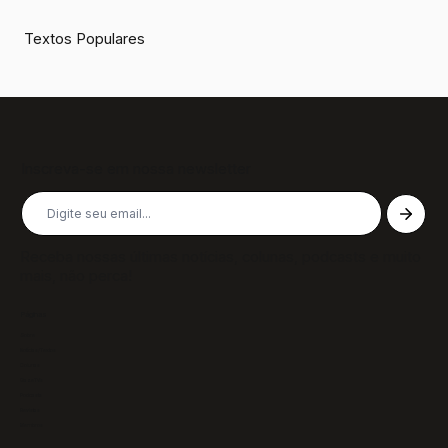
Textos Populares
Inscreva-se em nossa newsletter
Receba nossas últimas notícias, colunas, podcasts e muito
mais, não perca!
Páginas
Sobre
Notícias/Textos
Colunas
GazeTVs
Podcasts
Revistas
Membros