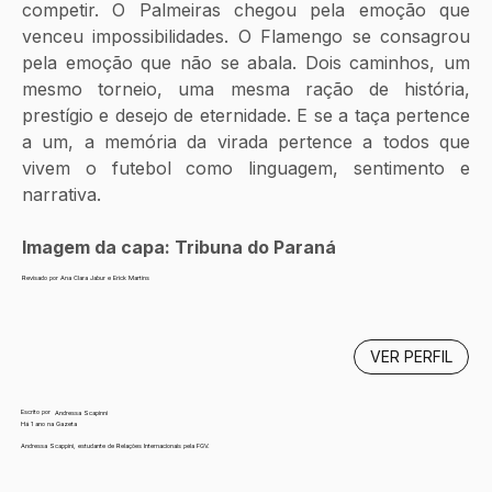
competir. O Palmeiras chegou pela emoção que 
venceu impossibilidades. O Flamengo se consagrou 
pela emoção que não se abala. Dois caminhos, um 
mesmo torneio, uma mesma ração de história, 
prestígio e desejo de eternidade. E se a taça pertence 
a um, a memória da virada pertence a todos que 
vivem o futebol como linguagem, sentimento e 
narrativa.
Imagem da capa: Tribuna do Paraná
Revisado por Ana Clara Jabur e Erick Martins
VER PERFIL
Escrito por
Andressa Scapinni
Há 1 ano na Gazeta
Andressa Scappini, estudante de Relações Internacionais pela FGV.