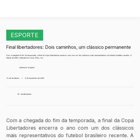
ESPORTE
Final libertadores: Dois caminhos, um clássico permanente
Com a chegada do fim da temporada, a final da Copa Libertadores encerra o ano com um dos clássicos mais representativos do futebol brasileiro recente. A
edição de 2025, realizada em Lima, Peru, col...
Andressa Scapinni
4 min de leitura
•
2 de dezembro de 2025
20
visualizações
Com a chegada do fim da temporada, a final da Copa 
Libertadores encerra o ano com um dos clássicos 
mais representativos do futebol brasileiro recente. A 