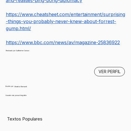
and-realities-ping-pong-diplomacy
https://www.cheatsheet.com/entertainment/surprising
-things-you-probably-never-knew-about-forrest-
gump.html/
https://www.bbc.com/news/av/magazine-25836922
Revisado por Guilherme Caruso
VER PERFIL
Escrito por
Beatriz Bernardi
Usuário não possui biografia
Textos Populares