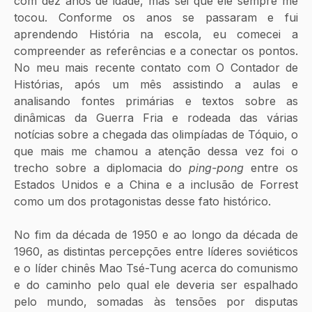
com dez anos de idade, mas sei que ele sempre me 
tocou. Conforme os anos se passaram e fui 
aprendendo História na escola, eu comecei a 
compreender as referências e a conectar os pontos. 
No meu mais recente contato com O Contador de 
Histórias, após um mês assistindo a aulas e 
analisando fontes primárias e textos sobre as 
dinâmicas da Guerra Fria e rodeada das várias 
notícias sobre a chegada das olimpíadas de Tóquio, o 
que mais me chamou a atenção dessa vez foi o 
trecho sobre a diplomacia do 
ping-pong
 entre os 
Estados Unidos e a China e a inclusão de Forrest 
como um dos protagonistas desse fato histórico.
No fim da década de 1950 e ao longo da década de 
1960, as distintas percepções entre líderes soviéticos 
e o líder chinês Mao Tsé-Tung acerca do comunismo 
e do caminho pelo qual ele deveria ser espalhado 
pelo mundo, somadas às tensões por disputas 