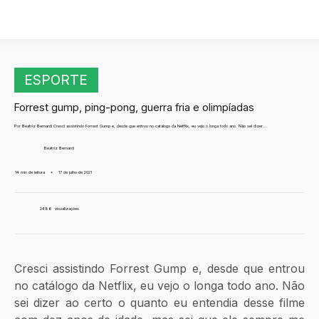
ESPORTE
Forrest gump, ping-pong, guerra fria e olimpíadas
Por Beatriz Bernardi Cresci assistindo Forrest Gump e, desde que entrou no catálogo da Netflix, eu vejo o longa todo ano. Não sei dizer...
Beatriz Bernardi
14 min de leitura
•
17 de julho de 2021
2486
visualizações
Cresci assistindo Forrest Gump e, desde que entrou 
no catálogo da Netflix, eu vejo o longa todo ano. Não 
sei dizer ao certo o quanto eu entendia desse filme 