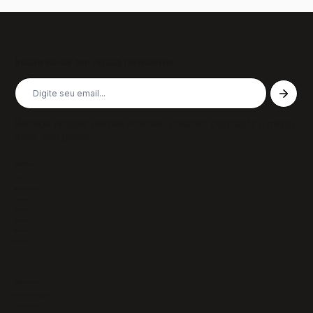
Inscreva-se em nossa newsletter
Receba nossas últimas notícias, colunas, podcasts e muito
mais, não perca!
Páginas
Sobre
Notícias/Textos
Colunas
GazeTVs
Podcasts
Revistas
Membros
Recursos
Política de Privacidade
Termos de Uso