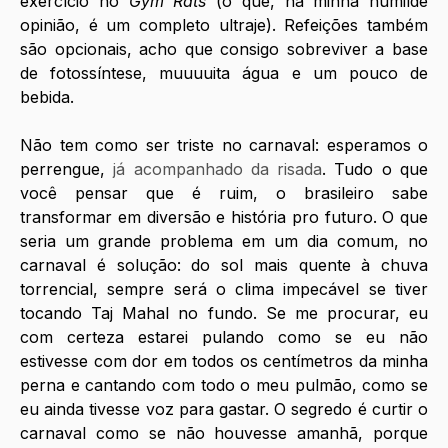
exercício no 
Gym Rats 
(o que, na minha humilde 
opinião, é um completo ultraje). Refeições também 
são opcionais, acho que consigo sobreviver a base 
de fotossíntese, muuuuita água e um pouco de 
bebida.
Não tem como ser triste no carnaval: esperamos o 
perrengue, 
já acompanhado da risada
. Tudo o que 
você pensar que é ruim, o brasileiro sabe 
transformar em diversão e história pro futuro. O que 
seria um grande problema em um dia comum, no 
carnaval é solução: do sol mais quente à chuva 
torrencial, sempre será o clima impecável se tiver 
tocando Taj Mahal no fundo. Se me procurar, eu 
com certeza estarei pulando como se eu não 
estivesse com dor em todos os centímetros da minha 
perna e cantando com todo o meu pulmão, como se 
eu ainda tivesse voz para gastar. O segredo é curtir o 
carnaval como se não houvesse amanhã, porque 