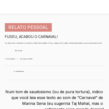
RELATO PESSOAL
FUDEU, ACABOU O CARNAVAL!
Um relato sobre o saudosismo ao carnaval: a melhor festa brasileira. A farra, a alegria e todo o glitter, intrinsicamente ligados a essa comemoração da vida.
Elis Suzuki
9 min de leitura
•
2 de março de 2026
11
visualizações
Num tom de saudosismo (ou de pura tortura), indico 
que você leia esse texto ao som de “Carnaval” de 
Marina Sena (eu sugeriria Taj Mahal, mas o 