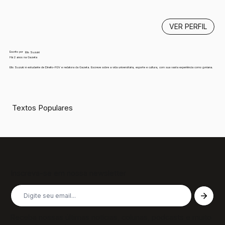
VER PERFIL
Escrito por
Elis Suzuki
Há 2 anos na Gazeta
Elis Suzuki é estudante de Direito-FGV e redatora da Gazeta. Escreve sobre a vida universitária, esporte e cultura, com sua vasta experiência como gvniana.
Textos Populares
Inscreva-se em nossa newsletter
Receba nossas últimas notícias, colunas, podcasts e muito