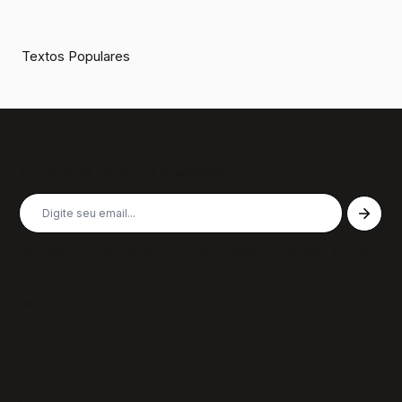
Textos Populares
Inscreva-se em nossa newsletter
Receba nossas últimas notícias, colunas, podcasts e muito
mais, não perca!
Páginas
Sobre
Notícias/Textos
Colunas
GazeTVs
Podcasts
Revistas