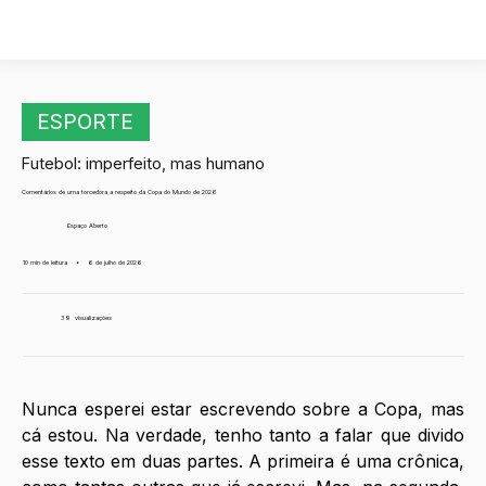
ESPORTE
Futebol: imperfeito, mas humano
Comentários de uma torcedora a respeito da Copa do Mundo de 2026
Espaço Aberto
10 min de leitura
•
6 de julho de 2026
39
visualizações
Nunca esperei estar escrevendo sobre a Copa, mas 
cá estou. Na verdade, tenho tanto a falar que divido 
esse texto em duas partes. A primeira é uma crônica, 