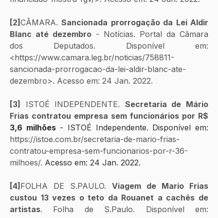
[2]
CÂMARA. 
Sancionada prorrogação da Lei Aldir 
Blanc até dezembro
 - Notícias. Portal da Câmara 
dos Deputados. Disponível em: 
<https://www.camara.leg.br/noticias/758811-
sancionada-prorrogacao-da-lei-aldir-blanc-ate-
dezembro>. Acesso em: 24 Jan. 2022.
[3]
 ISTOÉ INDEPENDENTE. 
Secretaria de Mário 
Frias contratou empresa sem funcionários por R$ 
3,6 milhões
 - ISTOÉ Independente. Disponível em: 
https://istoe.com.br/secretaria-de-mario-frias-
contratou-empresa-sem-funcionarios-por-r-36-
milhoes/. 
Acesso em: 24 Jan. 2022.
[4]
FOLHA DE S.PAULO. 
Viagem de Mario Frias 
custou 13 vezes o teto da Rouanet a cachês de 
artistas
. Folha de S.Paulo. Disponível em: 