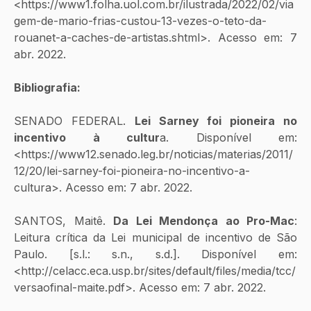
<https://www1.folha.uol.com.br/ilustrada/2022/02/via
gem-de-mario-frias-custou-13-vezes-o-teto-da-
rouanet-a-caches-de-artistas.shtml>. Acesso em: 7 
abr. 2022.
Bibliografia:
SENADO FEDERAL. 
Lei Sarney foi pioneira no 
incentivo à cultur
a. Disponível em: 
<https://www12.senado.leg.br/noticias/materias/2011/
12/20/lei-sarney-foi-pioneira-no-incentivo-a-
cultura>. Acesso em: 7 abr. 2022.
SANTOS, Maitê. 
Da Lei Mendonça ao Pro-Mac
: 
Leitura crítica da Lei municipal de incentivo de São 
Paulo. [s.l.: s.n., s.d.]. Disponível em: 
<http://celacc.eca.usp.br/sites/default/files/media/tcc/
versaofinal-maite.pdf>. Acesso em: 7 abr. 2022.