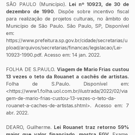
SÃO PAULO (Município). 
Lei nº 10923, de 30 de 
dezembro de 1990
. Dispõe sobre incentivo fiscal 
para realização de projetos culturais, no âmbito do 
Município de São Paulo. São Paulo, SP, Disponível 
em: 
https://www.prefeitura.sp.gov.br/cidade/secretarias/u
pload/arquivos/secretarias/financas/legislacao/Lei-
10923-1990.pdf. Acesso em: 14 jan. 2022.
FOLHA DE S.PAULO. 
Viagem de Mario Frias custou 
13 vezes o teto da Rouanet a cachês de artistas.
Folha de S.Paulo. Disponível em: 
<https://www1.folha.uol.com.br/ilustrada/2022/02/via
gem-de-mario-frias-custou-13-vezes-o-teto-da-
rouanet-a-caches-de-artistas.shtml>. Acesso em: 7 
abr. 2022.
DEARO, Guilherme. 
Lei Rouanet traz retorno 59% 
maior que valor financiado, mostra FGV. 
Exame. 