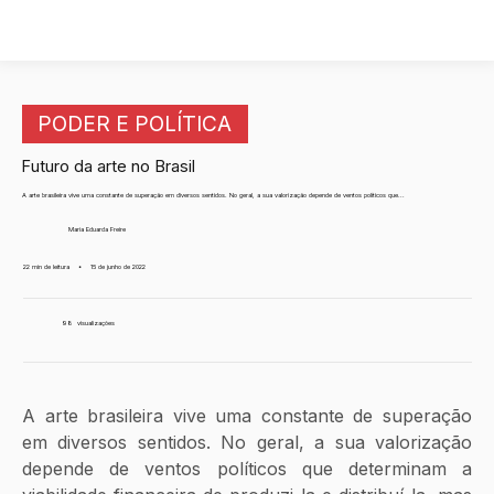
PODER E POLÍTICA
Futuro da arte no Brasil
A arte brasileira vive uma constante de superação em diversos sentidos. No geral, a sua valorização depende de ventos políticos que...
Maria Eduarda Freire
22 min de leitura
•
15 de junho de 2022
98
visualizações
A arte brasileira vive uma constante de superação 
em diversos sentidos. No geral, a sua valorização 
depende de ventos políticos que determinam a 