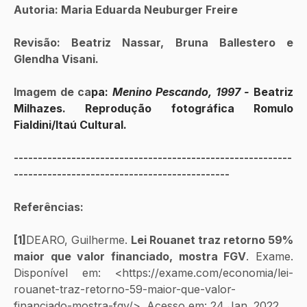
Autoria: Maria Eduarda Neuburger Freire
Revisão: Beatriz Nassar, Bruna Ballestero e 
Glendha Visani.
Imagem de ca
pa: 
Menino Pescando, 1997 - 
Beatriz 
Milhazes. Reprodução fotográfica Romulo 
Fialdini/Itaú Cultural.
----------------------------------------------------------
---------------------------------------------
Referências: 
[1]
DEARO, Guilherme. 
Lei Rouanet traz retorno 59% 
maior que valor financiado, mostra FGV
. Exame. 
Disponível em: <https://exame.com/economia/lei-
rouanet-traz-retorno-59-maior-que-valor-
financiado-mostra-fgv/>. Acesso em: 24 Jan. 2022.