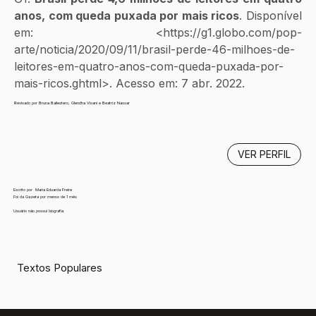
anos, com queda puxada por mais ricos
. Disponível 
em: <https://g1.globo.com/pop-
arte/noticia/2020/09/11/brasil-perde-46-milhoes-de-
leitores-em-quatro-anos-com-queda-puxada-por-
mais-ricos.ghtml>. Acesso em: 7 abr. 2022.
Revisado por Bruna Ballestero, Glendha Visani e Beatriz Nassar
VER PERFIL
Escrito por
Maria Eduarda Freire
Foi da Gazeta por menos de 1 mês
Usuário não possui biografia
Textos Populares