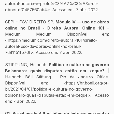
autoral-autoria-e-prote%C3%A7%C3%A3o-de-
obras-df0457560ab4>. Acesso em: 7 abr. 2022.
CEPI - FGV DIREITO SP. 
Módulo IV — uso de obras 
online no Brasil - Direito Autoral Online 101
 - 
Medium. Medium. Disponível em: 
<https://medium.com/direito-autoral-101/direito-
autoral-uso-de-obras-online-no-brasil-
7d81151fb70f>. Acesso em: 7 abr. 2022.
STIFTUNG, Heinrich. 
‌Política e cultura no governo 
Bolsonaro: quais disputas estão em xeque?
 | 
Heinrich Böll Stiftung - Rio de Janeiro Office. 
Disponível em: <https://br.boell.org/pt-
br/2021/04/01/politica-e-cultura-no-governo-
bolsonaro-quais-disputas-estao-em-xeque>. Acesso 
em: 7 abr. 2022.
G1.
 Brasil perde 4,6 milhões de leitores em quatro 