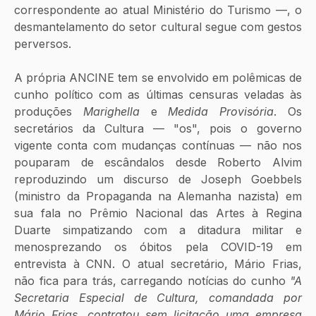
correspondente ao atual Ministério do Turismo —, o 
desmantelamento do setor cultural segue com gestos 
perversos.
A própria ANCINE tem se envolvido em polêmicas de 
cunho político com as últimas censuras veladas às 
produções 
Marighella
 e 
Medida Provisória
. Os 
secretários da Cultura — "os", pois o governo 
vigente conta com mudanças contínuas — não nos 
pouparam de escândalos desde Roberto Alvim 
reproduzindo um discurso de Joseph Goebbels 
(ministro da Propaganda na Alemanha nazista) em 
sua fala no Prêmio Nacional das Artes à Regina 
Duarte simpatizando com a ditadura militar e 
menosprezando os óbitos pela COVID-19 em 
entrevista à CNN. O atual secretário, Mário Frias, 
não fica para trás, carregando notícias do cunho 
"A 
Secretaria Especial de Cultura, comandada por 
Mário Frias, contratou sem licitação uma empresa 