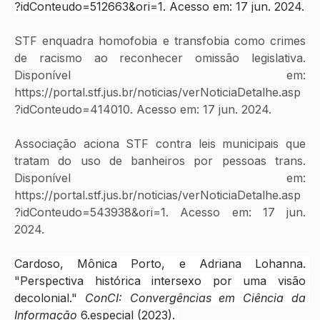
?idConteudo=512663&ori=1
. Acesso em: 17 jun. 2024.
STF enquadra homofobia e transfobia como crimes 
de racismo ao reconhecer omissão legislativa. 
Disponível em: 
https://portal.stf.jus.br/noticias/verNoticiaDetalhe.asp
?idConteudo=414010. Acesso em: 17 jun. 2024. 
Associação aciona STF contra leis municipais que 
tratam do uso de banheiros por pessoas trans. 
Disponível em: 
https://portal.stf.jus.br/noticias/verNoticiaDetalhe.asp
?idConteudo=543938&ori=1. Acesso em: 17 jun. 
2024.
Cardoso, Mônica Porto, e Adriana Lohanna. 
"Perspectiva histórica intersexo por uma visão 
decolonial." 
ConCI: Convergências em Ciência da 
Informação
 6.especial (2023). 