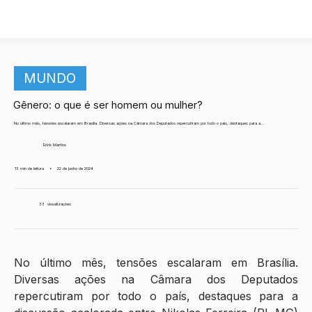
MUNDO
Gênero: o que é ser homem ou mulher?
No último mês, tensões escalaram em Brasília. Diversas ações na Câmara dos Deputados repercutiram por todo o país, destaques para a...
Erick Martins
13 min de leitura
•
22 de junho de 2024
33
visualizações
No último mês, tensões escalaram em Brasília. 
Diversas ações na Câmara dos Deputados 
repercutiram por todo o país, destaques para a 