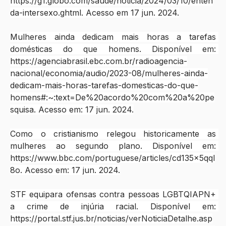
https://g1.globo.com/saude/noticia/2024/03/10/enten
da-intersexo.ghtml
. Acesso em 17 jun. 2024.
Mulheres ainda dedicam mais horas a tarefas 
domésticas do que homens. Disponível em: 
https://agenciabrasil.ebc.com.br/radioagencia-
nacional/economia/audio/2023-08/mulheres-ainda-
dedicam-mais-horas-tarefas-domesticas-do-que-
homens#:~:text=De%20acordo%20com%20a%20pe
squisa
. Acesso em: 17 jun. 2024.
Como o cristianismo relegou historicamente as 
mulheres ao segundo plano. Disponível em: 
https://www.bbc.com/portuguese/articles/cd135x5qql
8o
. Acesso em: 17 jun. 2024.
STF equipara ofensas contra pessoas LGBTQIAPN+ 
a crime de injúria racial. Disponível em: 
https://portal.stf.jus.br/noticias/verNoticiaDetalhe.asp