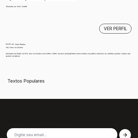
Revisado por Artur Santilli
VER PERFIL
Escrito por
Erick Martins
Há 2 anos na Gazeta
Estudante de Direito da FGV, atuo na Gazeta como Editor-Chefe. Escrevo principalmente sobre eventos da política nacional e do cotidiano gvniano. Espero que
gostem da leitura!
Textos Populares
Inscreva-se em nossa newsletter