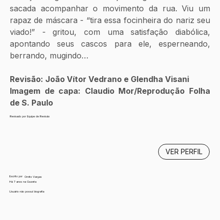
sacada acompanhar o movimento da rua. Viu um 
rapaz de máscara - “tira essa focinheira do nariz seu 
viado!” - gritou, com uma satisfação diabólica, 
apontando seus cascos para ele, esperneando, 
berrando, mugindo… 
Revisão: João Vítor Vedrano e Glendha Visani
Imagem de capa: Claudio Mor/Reprodução Folha 
de S. Paulo
Revisado por Equipe de Revisão
VER PERFIL
Escrito por
Ornito Vargas
Há 7 anos na Gazeta
Usuário não possui biografia