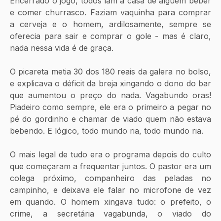
Encerrado o jogo, todos iam à casa de alguém beber 
e comer churrasco. Faziam vaquinha para comprar 
a cerveja e o homem, ardilosamente, sempre se 
oferecia para sair e comprar o gole - mas é claro, 
nada nessa vida é de graça. 
O picareta metia 30 dos 180 reais da galera no bolso, 
e explicava o déficit da breja xingando o dono do bar 
que aumentou o preço do nada. Vagabundo oras! 
Piadeiro como sempre, ele era o primeiro a pegar no 
pé do gordinho e chamar de viado quem não estava 
bebendo. E lógico, todo mundo ria, todo mundo ria.
O mais legal de tudo era o programa depois do culto 
que começaram a frequentar juntos. O pastor era um 
colega próximo, companheiro das peladas no 
campinho, e deixava ele falar no microfone de vez 
em quando. O homem xingava tudo: o prefeito, o 
crime, a secretária vagabunda, o viado do 