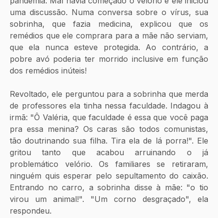
pandemia. Mal havia começado o velório e ele iniciou 
uma discussão. Numa conversa sobre o vírus, sua 
sobrinha, que fazia medicina, explicou que os 
remédios que ele comprara para a mãe não serviam, 
que ela nunca esteve protegida. Ao contrário, a 
pobre avó poderia ter morrido inclusive em função 
dos remédios inúteis!
Revoltado, ele perguntou para a sobrinha que merda 
de professores ela tinha nessa faculdade. Indagou à 
irmã: "Ô Valéria, que faculdade é essa que você paga 
pra essa menina? Os caras são todos comunistas, 
tão doutrinando sua filha. Tira ela de lá porra!". Ele 
gritou tanto que acabou arruinando o já 
problemático velório. Os familiares se retiraram, 
ninguém quis esperar pelo sepultamento do caixão. 
Entrando no carro, a sobrinha disse à mãe: "o tio 
virou um animal!". "Um corno desgraçado", ela 
respondeu.