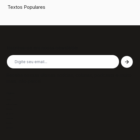
Textos Populares
Inscreva-se em nossa newsletter
Receba nossas últimas notícias, colunas, podcasts e muito
mais, não perca!
Páginas
Sobre
Notícias/Textos
Colunas
GazeTVs
Podcasts
Revistas
Membros