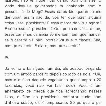
ladrões, não tem que ficar dando bola pra eles. O 
viado daquele governador ta acabando com o 
pessoal lá de Mogi? Esses caras tão querendo me 
derrubar, assim não dá, vou ter que fazer alguma 
coisa. Isso, presidente! E essa merda de vírus agora? 
É sério isso aí, presidente? Que porra de vírus o que, 
esses canalhas da mídia só mentem, tem que mandar 
se fuderem! Né não, porra? Vírus é o cacete! Sim, 
meu presidente! É claro, meu presidente!”
IV.
Já velho e barrigudo, um dia, ele acabou brigando 
com um antigo parceiro depois do jogo de bola. "Ué, 
mas e o filho daquele vagabundo que comprou 20 
fazendas, você não vai falar dele? Você é um 
analfabeto de merda que fica acreditando nesses 
lixos, o filho do presidente comprou tudo com 
dinheiro suado, ele é empresário. Só porque o pai 