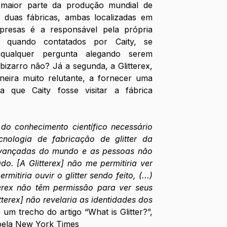
 maior parte da produção mundial de 
m duas fábricas, ambas localizadas em 
esas é a responsável pela própria 
, quando contatados por Caity, se 
ualquer pergunta alegando serem 
izarro não? Já a segunda, a Glitterex, 
ira muito relutante, a fornecer uma 
a que Caity fosse visitar a fábrica 
do conhecimento científico necessário 
ecnologia de fabricação de glitter da 
avançadas do mundo e as pessoas não 
. [A Glitterex] não me permitiria ver 
mitiria ouvir o glitter sendo feito, (...) 
erex não têm permissão para ver seus 
itterex] não revelaria as identidades dos 
 um trecho do artigo “What is Glitter?”, 
 pela New York Times