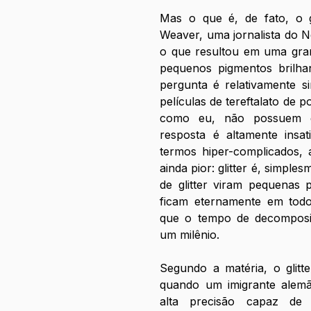
Mas o que é, de fato, o gl
Weaver, uma jornalista do 
o que resultou em uma grand
pequenos pigmentos brilhan
pergunta é relativamente sim
películas de tereftalato de p
como eu, não possuem gr
resposta é altamente insati
termos hiper-complicados, a
ainda pior: glitter é, simplesm
de glitter viram pequenas pa
ficam eternamente em todo
que o tempo de decomposiçã
um milênio. 
Segundo a matéria, o glitt
quando um imigrante alemã
alta precisão capaz de f