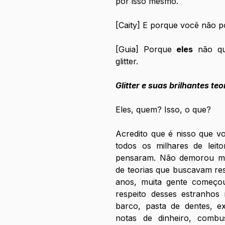
por isso mesmo.
[Caity] E porque você não 
[Guia] Porque 
eles
 não q
glitter.
Glitter e suas brilhantes te
Eles, quem? Isso, o que? 
Acredito que é nisso que vo
todos os milhares de leito
pensaram. Não demorou muit
de teorias que buscavam re
anos, muita gente começou 
respeito desses estranhos m
barco, pasta de dentes, ex
notas de dinheiro, combust