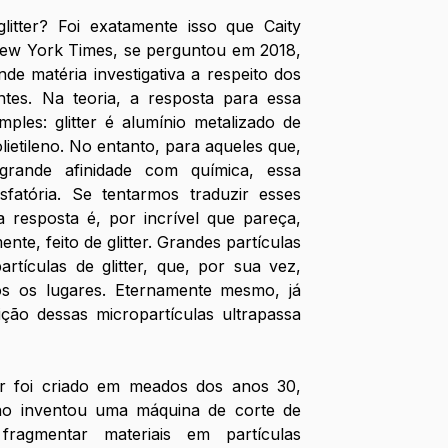
itter? Foi exatamente isso que Caity 
New York Times, se perguntou em 2018, 
e matéria investigativa a respeito dos 
tes. Na teoria, a resposta para essa 
ples: glitter é alumínio metalizado de 
olietileno. No entanto, para aqueles que, 
ande afinidade com química, essa 
sfatória. Se tentarmos traduzir esses 
 resposta é, por incrível que pareça, 
ente, feito de glitter. Grandes partículas 
rtículas de glitter, que, por sua vez, 
s os lugares. Eternamente mesmo, já 
o dessas micropartículas ultrapassa 
er foi criado em meados dos anos 30, 
o inventou uma máquina de corte de 
ragmentar materiais em partículas 