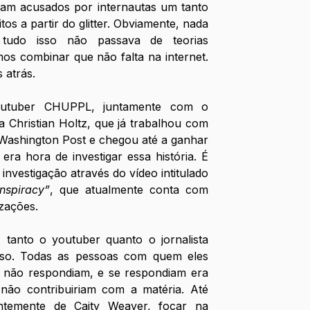
ram acusados por internautas um tanto 
tos a partir do glitter. Obviamente, nada 
tudo isso não passava de teorias 
os combinar que não falta na internet. 
atrás. 
utuber CHUPPL, juntamente com o 
 Christian Holtz, que já trabalhou com 
ashington Post e chegou até a ganhar 
ra hora de investigar essa história. É 
possível acompanhar toda a investigação através do vídeo intitulado 
nspiracy”
, que atualmente conta com 
zações. 
, tanto o youtuber quanto o jornalista 
so. Todas as pessoas com quem eles 
 não respondiam, e se respondiam era 
ão contribuiriam com a matéria. Até 
entemente de Caity Weaver, focar na 