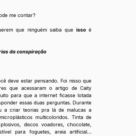
pode me contar?
uerem que ninguém saiba que 
isso
 é 
orias da conspiração 
cê deve estar pensando. Foi nisso que 
res que acessaram o artigo de Caity 
o para que a internet ficasse lotada 
sponder essas duas perguntas. Durante 
a criar teorias pra lá de malucas a 
icroplásticos multicoloridos. Tinta de 
plosivos, discos voadores, chocolate, 
ível para foguetes, areia artificial… 