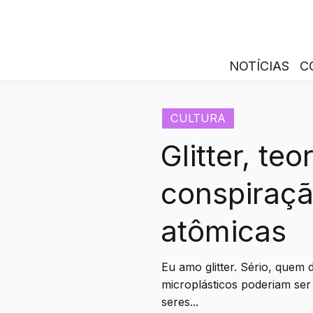
NOTÍCIAS
C
CULTURA
Glitter, teo
conspiraç
atômicas
Eu amo glitter. Sério, quem d
microplásticos poderiam ser 
seres...