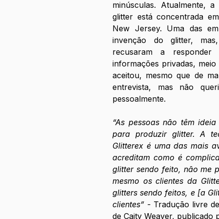
minúsculas. Atualmente, a
glitter está concentrada e
New Jersey. Uma das empr
invenção do glitter, mas
recusaram a responder q
informações privadas, meio b
aceitou, mesmo que de mane
entrevista, mas não queri
pessoalmente. 
“As pessoas não têm ideia 
para produzir glitter. A t
Glitterex é uma das mais 
acreditam como é complicado
glitter sendo feito, não me per
mesmo os clientes da Glitt
glitters sendo feitos, e [a Gl
clientes” - 
Tradução livre de
de Caity Weaver, publicado