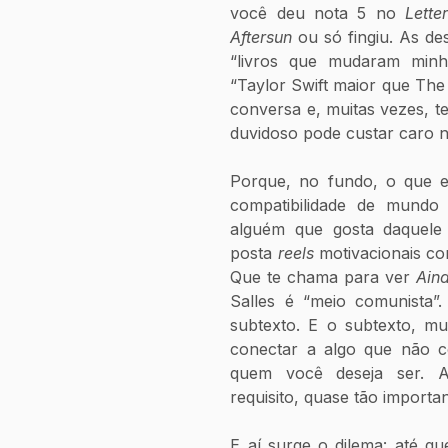
você deu nota 5 no 
Lette
Aftersun
 ou só fingiu. As de
“livros que mudaram minha 
“Taylor Swift maior que The 
conversa e, muitas vezes, te
duvidoso pode custar caro 
Porque, no fundo, o que e
compatibilidade de mundo q
alguém que gosta daquele 
posta 
reels 
motivacionais co
Que te chama para ver 
Ain
Salles é “meio comunista”
subtexto. E o subtexto, mu
conectar a algo que não co
quem você deseja ser. A 
requisito, quase tão importa
E aí surge o dilema: até q