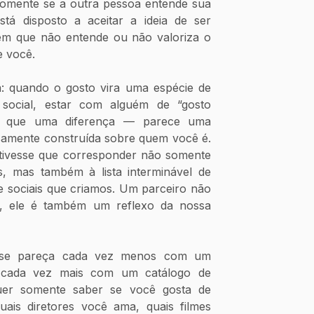
somente se a outra pessoa entende sua 
tá disposto a aceitar a ideia de ser 
ém que não entende ou não valoriza o 
e você.
a: quando o gosto vira uma espécie de 
 social, estar com alguém de “gosto 
o que uma diferença — parece uma 
samente construída sobre quem você é. 
 tivesse que corresponder não somente 
s, mas também à lista interminável de 
s e sociais que criamos. Um parceiro não 
 ele é também um reflexo da nossa 
se pareça cada vez menos com um 
e cada vez mais com um catálogo de 
uer somente saber se você gosta de 
is diretores você ama, quais filmes 