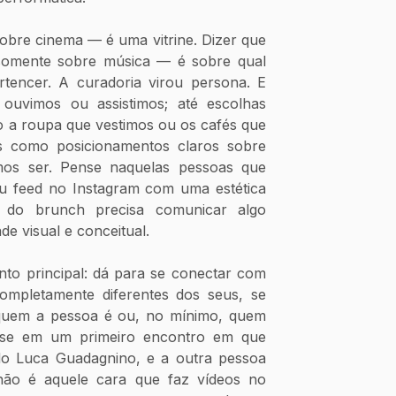
obre cinema — é uma vitrine. Dizer que 
somente sobre música — é sobre qual 
rtencer. A curadoria virou persona. E 
ouvimos ou assistimos; até escolhas 
 a roupa que vestimos ou os cafés que 
 como posicionamentos claros sobre 
s ser. Pense naquelas pessoas que 
 feed no Instagram com uma estética 
o do brunch precisa comunicar algo 
de visual e conceitual.
to principal: dá para se conectar com 
mpletamente diferentes dos seus, se 
quem a pessoa é ou, no mínimo, quem 
nse em um primeiro encontro em que 
o Luca Guadagnino, e a outra pessoa 
responde algo como “ele não é aquele cara que faz vídeos no 