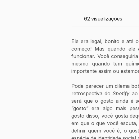
62
visualizações
Ele era legal, bonito e até
começo! Mas quando ele 
funcionar. Você conseguiria
mesmo quando tem químic
importante assim ou estamos
Pode parecer um dilema bo
retrospectiva do 
Spotify 
ao
será que o gosto ainda é s
“gosto” era algo mais pess
gosto disso, você gosta daq
em que o que você escuta, 
definir quem você é, o gost
espécie de identidade social 