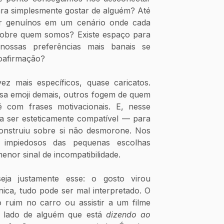
ra simplesmente gostar de alguém? Até 
r genuínos em um cenário onde cada 
 sobre quem somos? Existe espaço para 
nossas preferências mais banais se 
toafirmação?
ez mais específicos, quase caricatos. 
sa emoji demais, outros fogem de quem 
 com frases motivacionais. E, nesse 
sa ser esteticamente compatível — para 
onstruiu sobre si não desmorone. Nos 
 impiedosos das pequenas escolhas 
enor sinal de incompatibilidade.
eja justamente esse: o gosto virou 
ica, tudo pode ser mal interpretado. O 
ruim no carro ou assistir a um filme 
o lado de alguém que está 
dizendo ao 