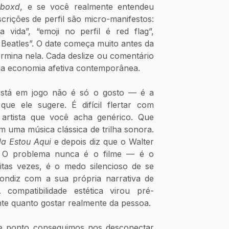
rboxd
, e se você realmente entendeu 
scrições de perfil são micro-manifestos: 
vida”, “emoji no perfil é red flag”, 
Beatles”. O date começa muito antes da 
rmina nela. Cada deslize ou comentário 
na economia afetiva contemporânea.
stá em jogo não é só o gosto — é a 
ue ele sugere. É difícil flertar com 
artista que você acha genérico. Que 
m uma música clássica de trilha sonora. 
da Estou Aqui
 e depois diz que o Walter 
. O problema nunca é o filme — é o 
itas vezes, é o medo silencioso de se 
ndiz com a sua própria narrativa de 
compatibilidade estética virou pré-
nte quanto gostar realmente da pessoa.
ue ponto conseguimos nos desconectar 