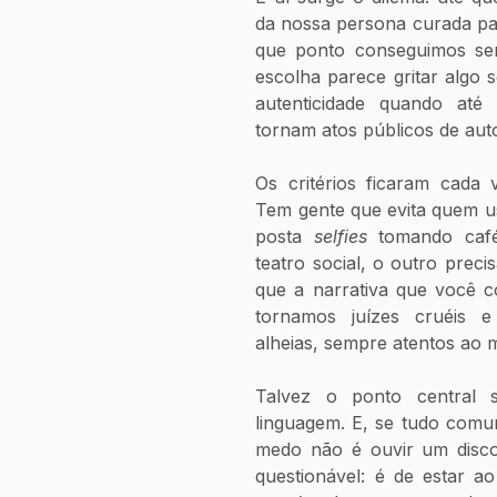
da nossa persona curada pa
que ponto conseguimos se
escolha parece gritar algo
autenticidade quando até 
tornam atos públicos de au
Os critérios ficaram cada v
Tem gente que evita quem u
posta 
selfies 
tomando café
teatro social, o outro preci
que a narrativa que você c
tornamos juízes cruéis e
alheias, sempre atentos ao m
Talvez o ponto central s
linguagem. E, se tudo comun
medo não é ouvir um disco 
questionável: é de estar a