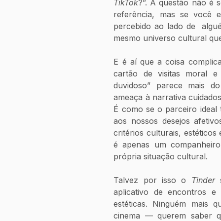
TikTok
?”. A questão não é 
referência, mas se você es
percebido ao lado de  algu
mesmo universo cultural qu
E é aí que a coisa complic
cartão de visitas moral e
duvidoso” parece mais d
ameaça à narrativa cuidado
É como se o parceiro ideal
aos nossos desejos afetivo
critérios culturais, estético
é apenas um companheiro,
própria situação cultural.
Talvez por isso o 
Tinder 
aplicativo de encontros 
estéticas. Ninguém mais q
cinema — querem saber qua