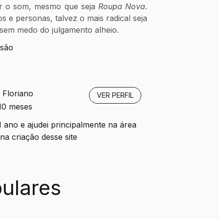
ar o som, mesmo que seja 
Roupa Nova
. 
s e personas, talvez o mais radical seja 
 sem medo do julgamento alheio.
isão
 Floriano
VER PERFIL
 10 meses
1 ano e ajudei principalmente na área
a criação desse site
ulares