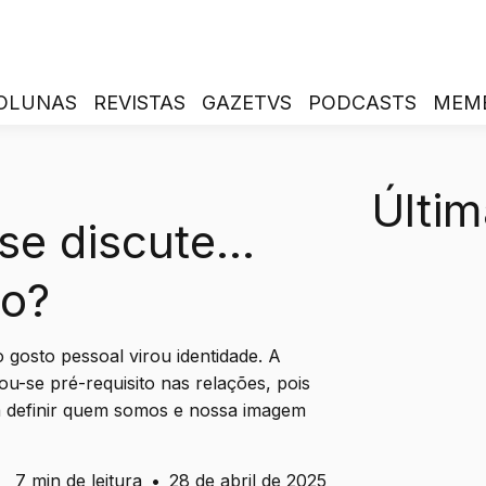
OLUNAS
REVISTAS
GAZETVS
PODCASTS
MEM
Últim
e discute...
o?
 gosto pessoal virou identidade. A
nou-se pré-requisito nas relações, pois
 definir quem somos e nossa imagem
7 min de leitura
•
28 de abril de 2025