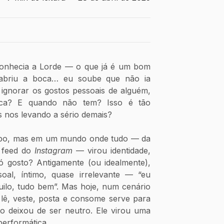
 conhecia a Lorde — o que já é um bom 
abriu a boca… eu soube que não ia 
 ignorar os gostos pessoais de alguém, 
a? E quando não tem? Isso é tão 
 nos levando a sério demais?
bo, mas em um mundo onde tudo — da 
 feed do 
Instagram 
— virou identidade, 
ó gosto? Antigamente (ou idealmente), 
oal, íntimo, quase irrelevante — “eu 
uilo, tudo bem”. Mas hoje, num cenário 
lê, veste, posta e consome serve para 
o deixou de ser neutro. Ele virou uma 
performática.