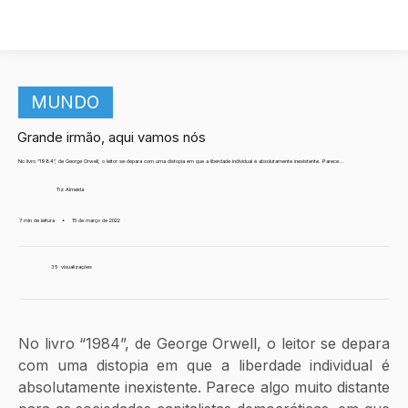
MUNDO
Grande irmão, aqui vamos nós
No livro “1984”, de George Orwell, o leitor se depara com uma distopia em que a liberdade individual é absolutamente inexistente. Parece...
Tiz Almeida
7 min de leitura
•
15 de março de 2022
35
visualizações
No livro “1984”, de George Orwell, o leitor se depara 
com uma distopia em que a liberdade individual é 
absolutamente inexistente. Parece algo muito distante 