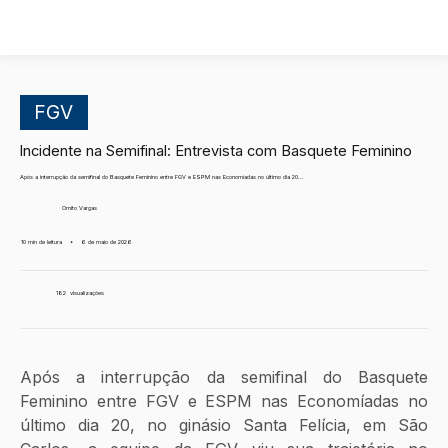
FGV
Incidente na Semifinal: Entrevista com Basquete Feminino
Após a interrupção da semifinal do Basquete Feminino entre FGV e ESPM nas Economíadas no último dia 20...
Ornito Vargas
10 min de leitura
•
6 de maio de 2026
182
visualizações
Após a interrupção da semifinal do Basquete 
Feminino entre FGV e ESPM nas Economíadas no 
último dia 20, no ginásio Santa Felícia, em São 