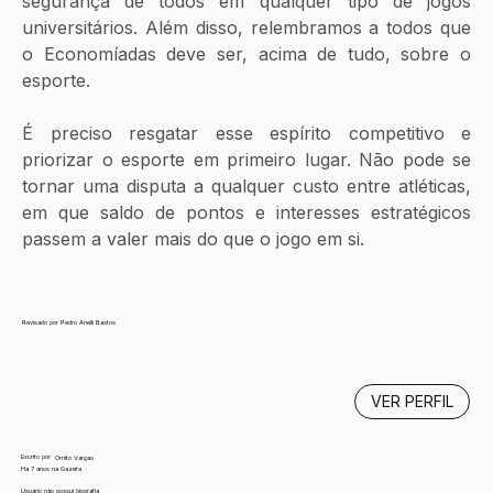
segurança de todos em qualquer tipo de jogos 
universitários. Além disso, relembramos a todos que 
o Economíadas deve ser, acima de tudo, sobre o 
esporte.
É preciso resgatar esse espírito competitivo e 
priorizar o esporte em primeiro lugar. Não pode se 
tornar uma disputa a qualquer custo entre atléticas, 
em que saldo de pontos e interesses estratégicos 
passem a valer mais do que o jogo em si.
Revisado por Pedro Anelli Bastos
VER PERFIL
Escrito por
Ornito Vargas
Há 7 anos na Gazeta
Usuário não possui biografia