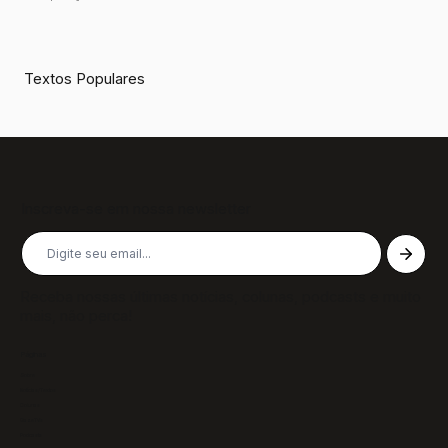
Textos Populares
Inscreva-se em nossa newsletter
Receba nossas últimas notícias, colunas, podcasts e muito
mais, não perca!
Páginas
Sobre
Notícias/Textos
Colunas
GazeTVs
Podcasts