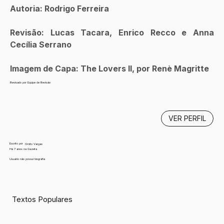
Autoria: Rodrigo Ferreira
Revisão: Lucas Tacara, Enrico Recco e Anna 
Cecília Serrano
Imagem de Capa: The Lovers II, por Renè Magritte
Revisado por Equipe de Revisão
VER PERFIL
Escrito por
Ornito Vargas
Há 7 anos na Gazeta
Usuário não possui biografia
Textos Populares