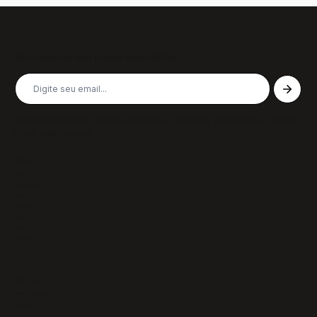
Inscreva-se em nossa newsletter
Receba nossas últimas notícias, colunas, podcasts e muito
mais, não perca!
Páginas
Sobre
Notícias/Textos
Colunas
GazeTVs
Podcasts
Revistas
Membros
Recursos
Política de Privacidade
Termos de Uso