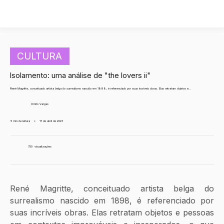
CULTURA
Isolamento: uma análise de "the lovers ii"
René Magritte, conceituado artista belga do surrealismo nascido em 1898, é referenciado por suas incríveis obras. Elas retratam objetos e...
Ornito Vargas
5 min de leitura
•
17 de abril de 2023
750
visualizações
René Magritte, conceituado artista belga do 
surrealismo nascido em 1898, é referenciado por 
suas incríveis obras. Elas retratam objetos e pessoas 