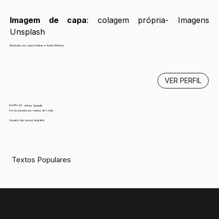
Imagem de capa
: colagem própria- Imagens 
Unsplash 
Revisado por Laura Freitas e André Rhinow
VER PERFIL
Escrito por
Arthur Quinello
Foi da Gazeta por menos de 1 mês
Usuário não possui biografia
Textos Populares