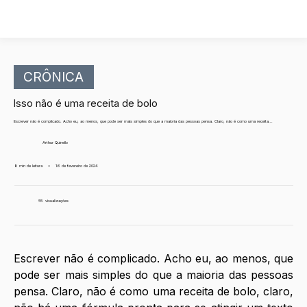
CRÔNICA
Isso não é uma receita de bolo
Escrever não é complicado. Acho eu, ao menos, que pode ser mais simples do que a maioria das pessoas pensa. Claro, não é como uma receita...
Arthur Quinello
8 min de leitura
•
16 de fevereiro de 2024
55
visualizações
Escrever não é complicado. Acho eu, ao menos, que 
pode ser mais simples do que a maioria das pessoas 
pensa. Claro, não é como uma receita de bolo, claro, 