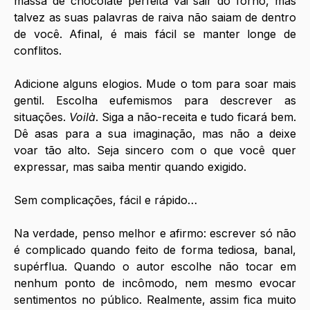
massa de chocolate perfeita vai sair do forno, mas 
talvez as suas palavras de raiva não saiam de dentro 
de você. Afinal, é mais fácil se manter longe de 
conflitos.
Adicione alguns elogios. Mude o tom para soar mais 
gentil. Escolha eufemismos para descrever as 
situações. 
Voilà
. Siga a não-receita e tudo ficará bem. 
Dê asas para a sua imaginação, mas não a deixe 
voar tão alto. Seja sincero com o que você quer 
expressar, mas saiba mentir quando exigido. 
Sem complicações, fácil e rápido…
Na verdade, penso melhor e afirmo: escrever só não 
é complicado quando feito de forma tediosa, banal, 
supérflua. Quando o autor escolhe não tocar em 
nenhum ponto de incômodo, nem mesmo evocar 
sentimentos no público. Realmente, assim fica muito 