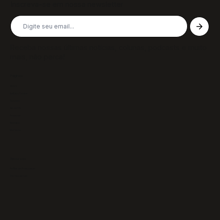
Inscreva-se em nossa newsletter
Receba nossas últimas notícias, colunas, podcasts e muito
mais, não perca!
Páginas
Sobre
Notícias/Textos
Colunas
GazeTVs
Podcasts
Revistas
Membros
Recursos
Política de Privacidade
Termos de Uso