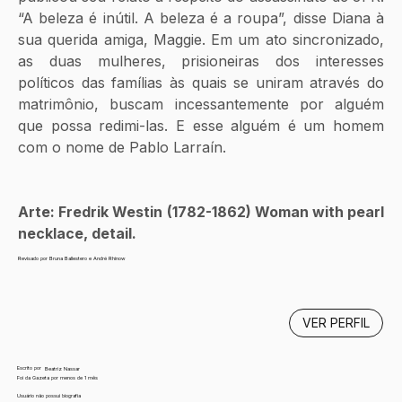
“A beleza é inútil. A beleza é a roupa”, disse Diana à 
sua querida amiga, Maggie. Em um ato sincronizado, 
as duas mulheres, prisioneiras dos interesses 
políticos das famílias às quais se uniram através do 
matrimônio, buscam incessantemente por alguém 
que possa redimi-las. E esse alguém é um homem 
com o nome de Pablo Larraín.
Arte: Fredrik Westin (1782-1862) Woman with pearl 
necklace, detail.
Revisado por Bruna Ballestero e André Rhinow
VER PERFIL
Escrito por
Beatriz Nassar
Foi da Gazeta por menos de 1 mês
Usuário não possui biografia