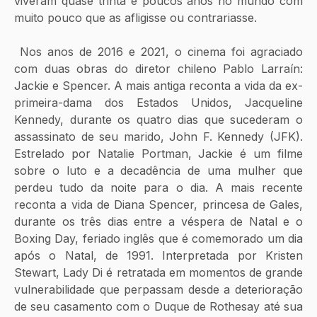
viveram quase trinta e poucos anos no mundo com 
muito pouco que as afligisse ou contrariasse.
 Nos anos de 2016 e 2021, o cinema foi agraciado 
com duas obras do diretor chileno Pablo Larraín: 
Jackie e Spencer. A mais antiga reconta a vida da ex-
primeira-dama dos Estados Unidos, Jacqueline 
Kennedy, durante os quatro dias que sucederam o 
assassinato de seu marido, John F. Kennedy (JFK). 
Estrelado por Natalie Portman, Jackie é um filme 
sobre o luto e a decadência de uma mulher que 
perdeu tudo da noite para o dia. A mais recente 
reconta a vida de Diana Spencer, princesa de Gales, 
durante os três dias entre a véspera de Natal e o 
Boxing Day, feriado inglês que é comemorado um dia 
após o Natal, de 1991. Interpretada por Kristen 
Stewart, Lady Di é retratada em momentos de grande 
vulnerabilidade que perpassam desde a deterioração 
de seu casamento com o Duque de Rothesay até sua 