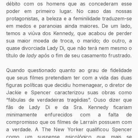
débito com os homens que as concederam esse 
poder em primeiro lugar. No caso das nossas 
protagonistas, a beleza e a feminilidade traduzem-se 
em medos e paranoias ainda maiores. De um lado, 
temos a viúva dos Kennedy, que acabou de perder 
sua maior moeda de troca, o marido; do outro, a 
quase divorciada Lady Di, que não terá nem mesmo o 
título de 
lady 
após o fim de seu casamento frustrado.
Quando questionado quanto ao grau de fidelidade 
que seus filmes pretendiam ter com a vida das duas 
figuras políticas que decidiu homenagear, o diretor de 
Jackie e Spencer caracterizou suas obras como 
“fábulas de verdadeiras tragédias”. Ouso dizer que 
fãs de Lady Di e da Sra. Kennedy ficariam 
minimamente enfurecidos com a falta de 
compromisso que os filmes de Larraín possuem com 
a verdade.
A The New Yorker qualificou Spencer 
como um suspense psicológico que mais se 