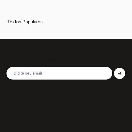
Textos Populares
Inscreva-se em nossa newsletter
Receba nossas últimas notícias, colunas, podcasts e muito
mais, não perca!
Páginas
Sobre
Notícias/Textos
Colunas
GazeTVs
Podcasts
Revistas