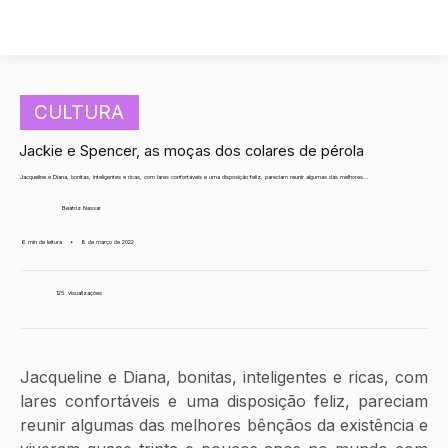
CULTURA
Jackie e Spencer, as moças dos colares de pérola
Jacqueline e Diana, bonitas, inteligentes e ricas, com lares confortáveis e uma disposição feliz, pareciam reunir algumas das melhores...
Beatriz Nassar
6 min de leitura
•
8 de março de 2022
125
visualizações
Jacqueline e Diana, bonitas, inteligentes e ricas, com 
lares confortáveis e uma disposição feliz, pareciam 
reunir algumas das melhores bênçãos da existência e 