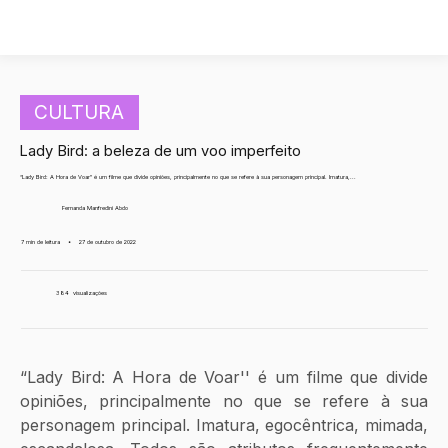
CULTURA
Lady Bird: a beleza de um voo imperfeito
“Lady Bird: A Hora de Voar'' é um filme que divide opiniões, principalmente no que se refere à sua personagem principal. Imatura,...
Fernanda Manfredini Abdo
7 min de leitura
•
27 de outubro de 2022
384
visualizações
“Lady Bird: A Hora de Voar'' é um filme que divide 
opiniões, principalmente no que se refere à sua 
personagem principal. Imatura, egocêntrica, mimada, 