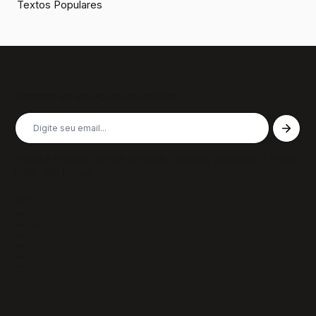
Textos Populares
Inscreva-se em nossa newsletter
Receba nossas últimas notícias, colunas, podcasts e muito
mais, não perca!
Páginas
Sobre
Notícias/Textos
Colunas
GazeTVs
Podcasts
Revistas
Membros