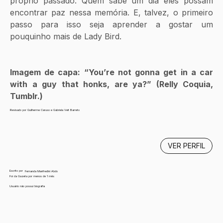
próprio passado. Quem sabe um dia eles possam 
encontrar paz nessa memória. E, talvez, o primeiro 
passo para isso seja aprender a gostar um 
pouquinho mais de Lady Bird.
Imagem de capa: “You’re not gonna get in a car 
with a guy that honks, are ya?” (Relly Coquia, 
Tumblr.) 
Revisado por Guilherme Caruso e Gabriela Veit Barreto
VER PERFIL
Escrito por
Fernanda Manfredini Abdo
Foi da Gazeta por menos de 1 mês
Usuário não possui biografia