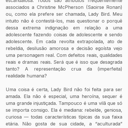
escandalosa. Todos são atributos frequentemente 
associados a Christine McPherson (Saoirse Ronan) 
ou, como ela prefere ser chamada, Lady Bird. Meu 
intuito não é contestá-los, mas questionar o porquê 
dessa extrema indignação em relação a uma 
adolescente fazendo coisas de adolescente e sendo 
adolescente. Em cada revolta extrapolada, ato de 
rebeldia, desilusão amorosa e decisão egoísta vejo 
uma personagem real. Com defeitos reais, qualidades 
reais e dramas reais. Será que é isso que desagrada 
tanto? A representação crua da (imperfeita) 
realidade humana? 
Uma coisa é certa, Lady Bird não foi feita para ser 
amada. Ela não é especial, uma heroína, sequer é 
uma grande injustiçada. Tampouco é uma vilã que só 
se importa consigo. Ela é mediana: rebelde, geniosa, 
curiosa — todas características típicas da sua faixa 
etária. Não gosta de sua cidade, a “aculturada” 