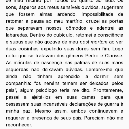
de meu recinto por ruídos do quarto ao lado. Os 
sons, ásperos aos meus sensíveis ouvidos, sugeriram 
que fossem almas ardendo. Impossibilitada de 
retomar a pausa ao meu martírio, cruzei as portas 
que separavam nossos cômodos e adentrei as 
labaredas. Dentro do cubículo, retomei a consciência 
e supus que não gozava de meu 
post mortem
 ao ver 
duas coisinhas expelindo suas dores sem fim. Logo 
notei que se tratavam dos gêmeos Pedro e Clarisse. 
As máculas de nascença nas palmas de suas mãos 
esquerdas não deixavam dúvidas. Lembrei-me que 
ainda não tinham aprendido a dormir sem 
companhia: “os nenéns temem ser deixados pelos 
pais”, algum psicólogo teria me dito. Prontamente, 
passei a ajeitá-los em suas camas para que 
cessassem suas incansáveis declarações de guerra à 
minha paz. Mesmo assim, ambos continuavam a 
requerer a presença de seus pais. Pareciam não me 
reconhecer. 