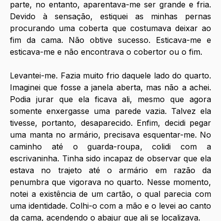
parte, no entanto, aparentava-me ser grande e fria. 
Devido à sensação, estiquei as minhas pernas 
procurando uma coberta que costumava deixar ao 
fim da cama. Não obtive sucesso. Esticava-me e 
esticava-me e não encontrava o cobertor ou o fim. 
Levantei-me. Fazia muito frio daquele lado do quarto. 
Imaginei que fosse a janela aberta, mas não a achei. 
Podia jurar que ela ficava ali, mesmo que agora 
somente enxergasse uma parede vazia. Talvez ela 
tivesse, portanto, desaparecido. Enfim, decidi pegar 
uma manta no armário, precisava esquentar-me. No 
caminho até o guarda-roupa, colidi com a 
escrivaninha. Tinha sido incapaz de observar que ela 
estava no trajeto até o armário em razão da 
penumbra que vigorava no quarto. Nesse momento, 
notei a existência de um cartão, o qual parecia com 
uma identidade. Colhi-o com a mão e o levei ao canto 
da cama, acendendo o abajur que ali se localizava.