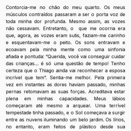
Contorcia-me no chão do meu quarto. Os meus 
músculos contraídos passaram a ser o porta voz de 
toda minha dor profunda. Mesmo assim, as vozes 
não cessavam. Entretanto, o  que me ocorria era 
que, agora, as vozes eram sutis, faziam-me carinho 
e esquentavam-me o peito. Os sons entravam e 
ecoavam pela minha mente como uma sinfonia 
afiada e pontuda: “Querida, você vai conseguir cuidar 
das crianças… é só uma questão de tempo! Tenho 
certeza que o Thiago ainda vai reconhecer a esposa 
incrível que tem”. Sentia-me melhor. Pela primeira 
vez em instantes as dores haviam passado, minhas 
pernas retomavam as suas forças. Acreditava estar 
plena em minhas capacidades. Meus lábios 
começaram até mesmo a arquear. Uma terrível 
tempestade tinha passado, e o Sol começava a surgir 
entre as nuvens iluminando um belo jardim. Os lírios, 
no entanto, eram feitos de plástico desde sua 