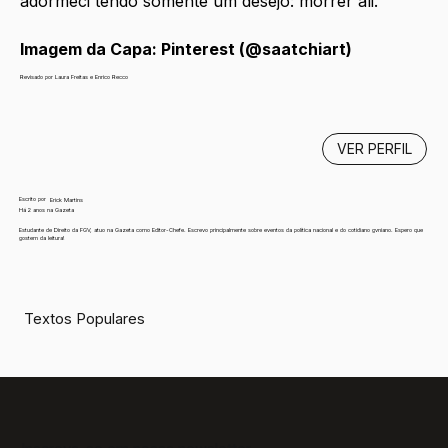
adormeci tendo somente um desejo: morrer ali. 
Imagem da Capa: Pinterest (@saatchiart)
Revisado por Laura Freitas e Enrico Recco
VER PERFIL
Escrito por
Erick Martins
Há 2 anos na Gazeta
Estudante de Direito da FGV, atuo na Gazeta como Editor-Chefe. Escrevo principalmente sobre eventos da política nacional e do cotidiano gvniano. Espero que
gostem da leitura!
Textos Populares