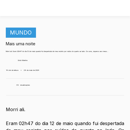
MUNDO
Mais uma noite
Morri ali. Eram 02h47 do dia 12 de maio quando fui despertada de meu recinto por ruídos do quarto ao lado. Os sons, ásperos aos meus...
Erick Martins
14 min de leitura
•
29 de maio de 2024
38
visualizações
Morri ali. 
Eram 02h47 do dia 12 de maio quando fui despertada 