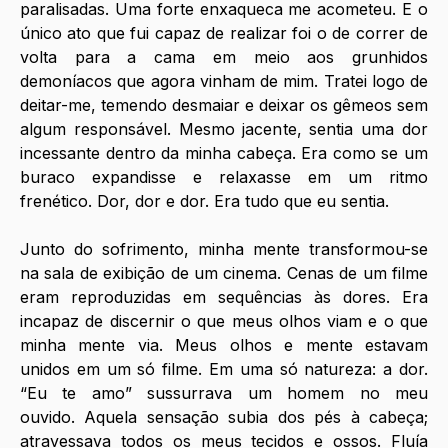
paralisadas. Uma forte enxaqueca me acometeu. E o 
único ato que fui capaz de realizar foi o de correr de 
volta para a cama em meio aos grunhidos 
demoníacos que agora vinham de mim. Tratei logo de 
deitar-me, temendo desmaiar e deixar os gêmeos sem 
algum responsável. Mesmo jacente, sentia uma dor 
incessante dentro da minha cabeça. Era como se um 
buraco expandisse e relaxasse em um ritmo 
frenético. Dor, dor e dor. Era tudo que eu sentia. 
Junto do sofrimento, minha mente transformou-se 
na sala de exibição de um cinema. Cenas de um filme 
eram reproduzidas em sequências às dores. Era 
incapaz de discernir o que meus olhos viam e o que 
minha mente via.
Meus olhos e mente estavam 
unidos em um só filme. Em uma só natureza: a dor. 
“Eu te amo” sussurrava um homem no meu 
ouvido.
Aquela sensação subia dos pés à cabeça; 
atravessava todos os meus tecidos e ossos. Fluía 