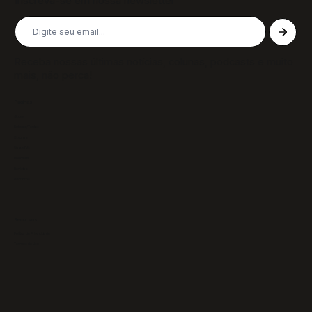
Inscreva-se em nossa newsletter
Receba nossas últimas notícias, colunas, podcasts e muito
mais, não perca!
Páginas
Sobre
Notícias/Textos
Colunas
GazeTVs
Podcasts
Revistas
Membros
Recursos
Política de Privacidade
Termos de Uso