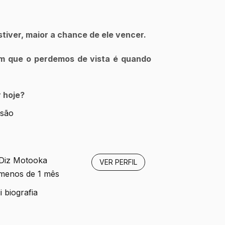
stiver, maior a chance de ele vencer.
m que o perdemos de vista é quando 
r hoje?
isão
 Diz Motooka
VER PERFIL
 menos de 1 mês
 biografia