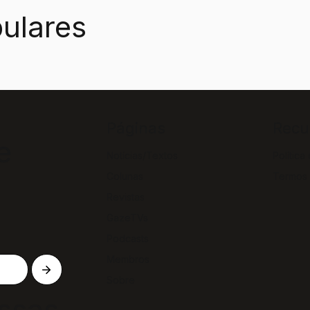
ulares
Páginas
Recu
e
Notícias/Textos
Política
Colunas
Termos
Revistas
GazeTVs
Podcasts
Membros
Sobre
ssas