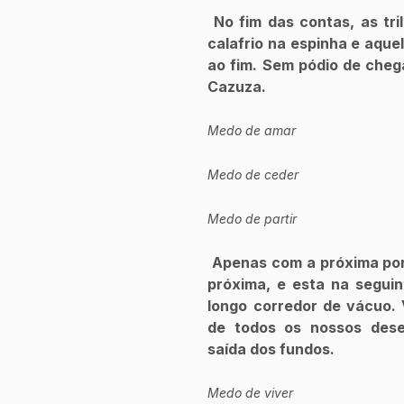
 No fim das contas, as trilhas que seguimos sem sentir aquele 
calafrio na espinha e aque
ao fim. Sem pódio de chega
Cazuza.
Medo de amar
Medo de ceder 
Medo de partir
 Apenas com a próxima porta a ser aberta. Dando esta porta na 
próxima, e esta na seguin
longo corredor de vácuo. 
de todos os nossos dese
saída dos fundos.
Medo de viver