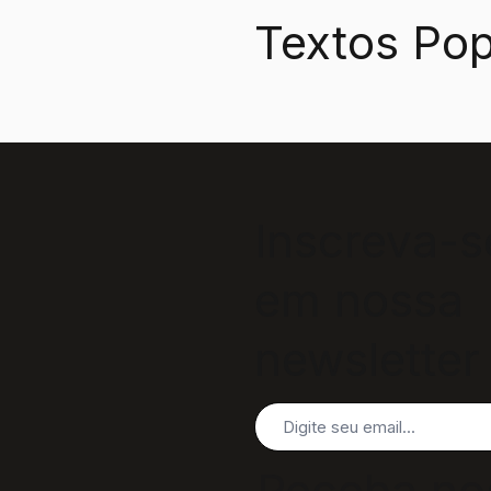
Textos Pop
Inscreva-s
em nossa
newsletter
Receba no