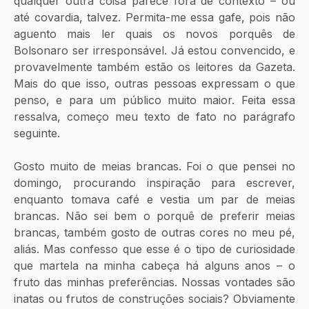
qualquer outra coisa parece fora de contexto – ou 
até covardia, talvez. Permita-me essa gafe, pois não 
aguento mais ler quais os novos porquês de 
Bolsonaro ser irresponsável. Já estou convencido, e 
provavelmente também estão os leitores da Gazeta. 
Mais do que isso, outras pessoas expressam o que 
penso, e para um público muito maior. Feita essa 
ressalva, começo meu texto de fato no parágrafo 
seguinte.
Gosto muito de meias brancas. Foi o que pensei no 
domingo, procurando inspiração para escrever, 
enquanto tomava café e vestia um par de meias 
brancas. Não sei bem o porquê de preferir meias 
brancas, também gosto de outras cores no meu pé, 
aliás. Mas confesso que esse é o tipo de curiosidade 
que martela na minha cabeça há alguns anos – o 
fruto das minhas preferências. Nossas vontades são 
inatas ou frutos de construções sociais? Obviamente 