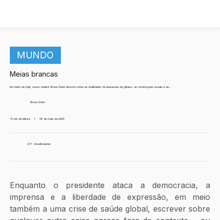
MUNDO
Meias brancas
No texto de hoje, nosso redator Bruno Daré discorre sobre as dualidades da expressão de gênero, as construções sociais e as...
Bruno Daré
11 min de leitura
•
19 de maio de 2020
231
visualizações
Enquanto o presidente ataca a democracia, a 
imprensa e a liberdade de expressão, em meio 
também a uma crise de saúde global, escrever sobre 