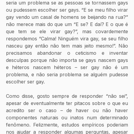
seria um problema se as pessoas se tornassem gays 
ou pudessem escolher ser gays. “E se meu filho virar 
gay vendo um casal de homens se beijando na rua?” 
não merece mais do que um “E se? E daí? E o que é 
que tem se ele virar gay?”, mas covardemente 
respondemos “Calma! Ninguém vira gay, se seu filho 
nasceu gay então não tem mais jeito mesmo!”. Não 
precisamos abandonar o ceticismo e inventar 
desculpas porque não importa se gays nascem gays 
e héteros nascem héteros – ser gay não é um 
problema, e não seria problema se alguém pudesse 
escolher ser gay.
Como disse, gosto sempre de responder “não sei”, 
apesar de eventualmente ter pitacos sobre o que eu 
acredito ser o caso – de haver ou não haver 
componentes naturais ou inatos num determinado 
fenômeno. Felizmente, estudos empíricos poderiam 
nos ajudar a responder algumas perguntas, apesar 