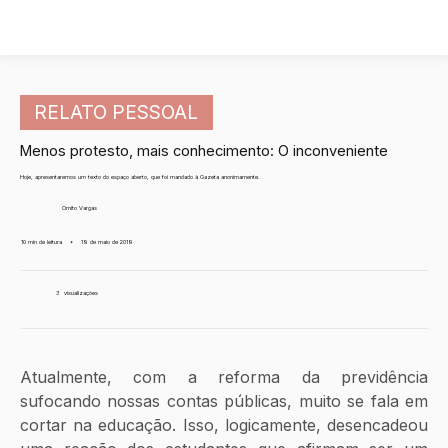
RELATO PESSOAL
Menos protesto, mais conhecimento: O inconveniente
Hoje, apresentaremos um texto do espaço aberto, que foi mandado à Gazeta anonimamente.
Ornito Vargas
10 min de leitura
•
19 de maio de 2019
3
visualizações
Atualmente, com a reforma da previdência 
sufocando nossas contas públicas, muito se fala em 
cortar na educação. Isso, logicamente, desencadeou 