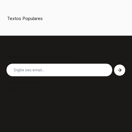
Textos Populares
Inscreva-se em nossa newsletter
Receba nossas últimas notícias, colunas, podcasts e muito
mais, não perca!
Páginas
Sobre
Notícias/Textos
Colunas
GazeTVs
Podcasts
Revistas