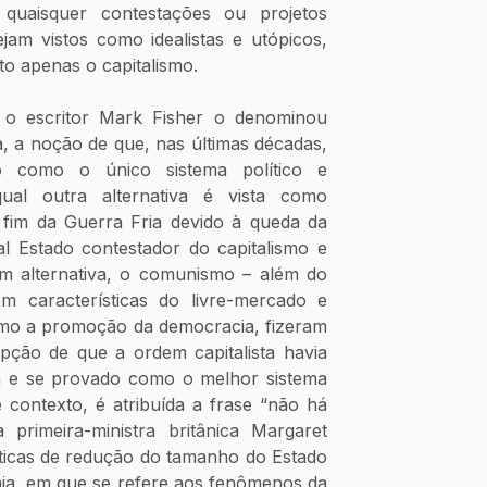
uaisquer contestações ou projetos 
jam vistos como idealistas e utópicos, 
to apenas o capitalismo. 
ja, a noção de que, nas últimas décadas, 
o como o único sistema político e 
al outra alternativa é vista como 
 fim da Guerra Fria devido à queda da 
al Estado contestador do capitalismo e 
 alternativa, o comunismo – além do 
 características do livre-mercado e 
como a promoção da democracia, fizeram 
ão de que a ordem capitalista havia 
ca e se provado como o melhor sistema 
 contexto, é atribuída a frase “não há 
 primeira-ministra britânica Margaret 
ticas de redução do tamanho do Estado 
ia, em que se refere aos fenômenos da 