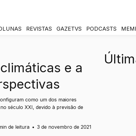
OLUNAS
REVISTAS
GAZETVS
PODCASTS
MEM
Últim
limáticas e a
rspectivas
 configuram como um dos maiores
no século XXI, devido à previsão de
min de leitura
•
3 de novembro de 2021