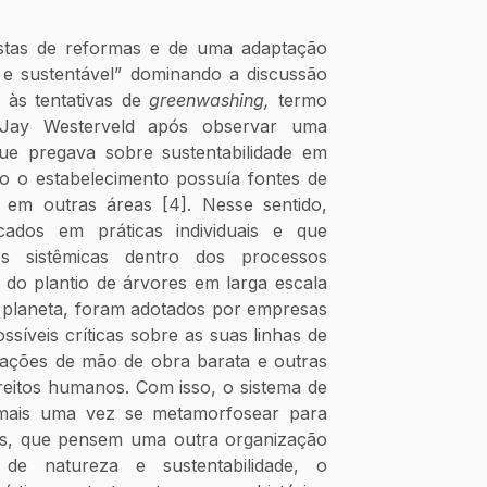
stas de reformas e de uma adaptação 
 e sustentável” dominando a discussão 
 às tentativas de 
greenwashing, 
termo 
a Jay Westerveld após observar uma 
e pregava sobre sustentabilidade em 
o o estabelecimento possuía fontes de 
 em outras áreas [4]. Nesse sentido, 
ados em práticas individuais e que 
s sistêmicas dentro dos processos 
do plantio de árvores em larga escala 
 planeta, foram adotados por empresas 
síveis críticas sobre as suas linhas de 
rações de mão de obra barata e outras 
reitos humanos. Com isso, o sistema de 
 mais uma vez se metamorfosear para 
os, que pensem uma outra organização 
de natureza e sustentabilidade, o 