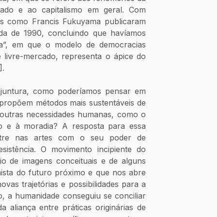
cado e ao capitalismo em geral. Com 
es como Francis Fukuyama publicaram 
a de 1990, concluindo que havíamos 
ia”, em que o modelo de democracias 
 de livre-mercado, representa o ápice do 
].
njuntura, como poderíamos pensar em 
 propõem métodos mais sustentáveis de 
outras necessidades humanas, como o 
o e à moradia? A resposta para essa 
ntre nas artes com o seu poder de 
inspiração e também de resistência. O movimento incipiente do 
o de imagens conceituais e de alguns 
ista do futuro próximo e que nos abre 
ovas trajetórias e possibilidades para a 
, a humanidade conseguiu se conciliar 
aliança entre práticas originárias de 