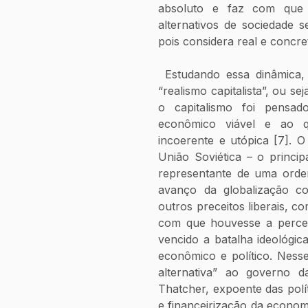
absoluto e faz com que q
alternativos de sociedade se
pois considera real e concre
 Estudando essa dinâmica, o escritor Mark Fisher o denominou 
“realismo capitalista”, ou se
o capitalismo foi pensad
econômico viável e ao qu
incoerente e utópica [7]. O
União Soviética – o princip
representante de uma ordem
avanço da globalização com
outros preceitos liberais, 
com que houvesse a percepç
vencido a batalha ideológi
econômico e político. Nesse
alternativa” ao governo da
Thatcher, expoente das polí
e financeirização da econom