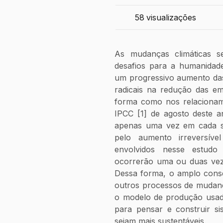
58
visualizações
As mudanças climáticas 
desafios para a humanidade
um progressivo aumento das
radicais na redução das em
forma como nos relacionam
IPCC [1] de agosto deste a
apenas uma vez em cada séc
pelo aumento irreversíve
envolvidos nesse estud
ocorrerão uma ou duas veze
Dessa forma, o amplo conse
outros processos de mudança
o modelo de produção usado
para pensar e construir sis
sejam mais sustentáveis.