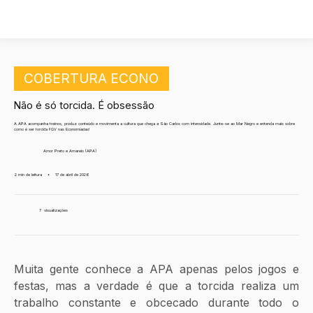
COBERTURA ECONO
Não é só torcida. É obsessão
A APA acompanha treinos, produz conteúdo e movimenta a cultura que chega a São Carlos com intensidade. Junte-se ao Mar Negro e entenda mais sobre
como é ser torcida FGV nas Economíadas!
Amor Preto e Amarelo (APA)
2 min de leitura
•
17 de abril de 2026
7
visualizações
Muita gente conhece a APA apenas pelos jogos e 
festas, mas a verdade é que a torcida realiza um 
trabalho constante e obcecado durante todo o 