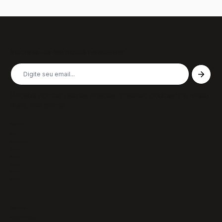
Inscreva-se em nossa newsletter
Receba nossas últimas notícias, colunas, podcasts e muito
mais, não perca!
Páginas
Sobre
Notícias/Textos
Colunas
GazeTVs
Podcasts
Revistas
Membros
Recursos
Política de Privacidade