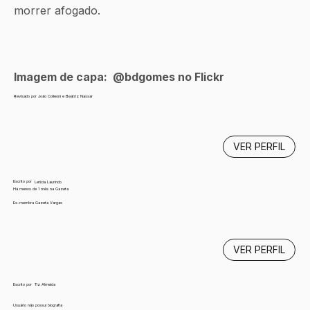
morrer afogado. 
Imagem de capa:  @bdgomes no Flickr
Revisado por João Colleoni e Beatriz Nassar
VER PERFIL
Escrito por
Letícia Laurindo
Há menos de 1 mês na Gazeta
Ex-membra Gazeta Vargas
VER PERFIL
Escrito por
Tiz Almeida
Usuário não possui biografia