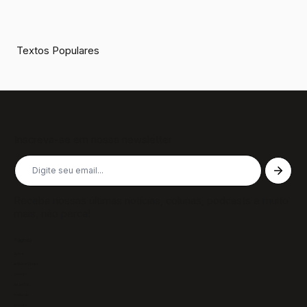
Textos Populares
Inscreva-se em nossa newsletter
Receba nossas últimas notícias, colunas, podcasts e muito
mais, não perca!
Páginas
Sobre
Notícias/Textos
Colunas
GazeTVs
Podcasts
Revistas