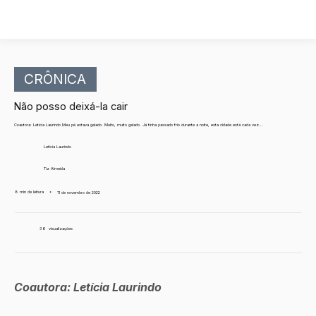
CRÔNICA
Não posso deixá-la cair
Coautora: Letícia Laurindo Meu pé estava gelado. Muito, muito gelado. Já tinha passado frio durante a noite, esta cidade está cada vez...
Letícia Laurindo
Tiz Almeida
8 min de leitura
•
11 de novembro de 2022
36
visualizações
Coautora: Letícia Laurindo