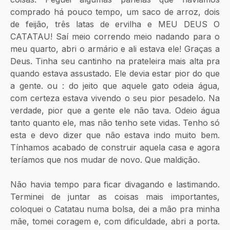
comprado há pouco tempo, um saco de arroz, dois 
de feijão, três latas de ervilha e MEU DEUS O 
CATATAU! Saí meio correndo meio nadando para o 
meu quarto, abri o armário e ali estava ele! Graças a 
Deus. Tinha seu cantinho na prateleira mais alta pra 
quando estava assustado. Ele devia estar pior do que 
a gente. ou : do jeito que aquele gato odeia água, 
com certeza estava vivendo o seu pior pesadelo. Na 
verdade, pior que a gente ele não tava. Odeio água 
tanto quanto ele, mas não tenho sete vidas. Tenho só 
esta e devo dizer que não estava indo muito bem. 
Tínhamos acabado de construir aquela casa e agora 
teríamos que nos mudar de novo. Que maldição. 
Não havia tempo para ficar divagando e lastimando. 
Terminei de juntar as coisas mais importantes, 
coloquei o Catatau numa bolsa, dei a mão pra minha 
mãe, tomei coragem e, com dificuldade, abri a porta. 