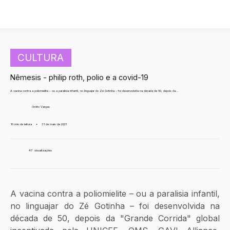
CULTURA
Nêmesis - philip roth, polio e a covid-19
A vacina contra a poliomielite – ou a paralisia infantil, no linguajar do Zé Gotinha – foi desenvolvida na década de 50, depois da...
Ornito Vargas
10 min de leitura
•
31 de maio de 2021
47
visualizações
A vacina contra a poliomielite – ou a paralisia infantil, 
no linguajar do Zé Gotinha – foi desenvolvida na 
década de 50, depois da "Grande Corrida" global 