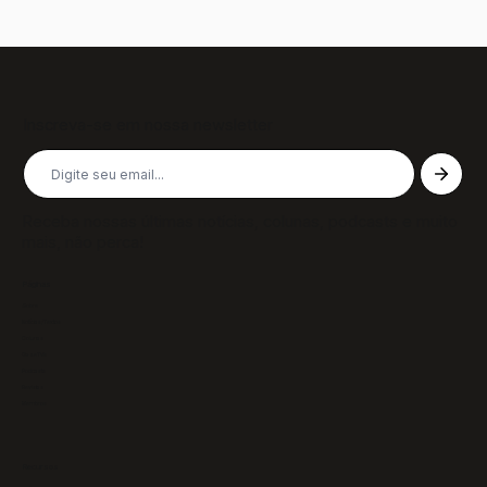
Inscreva-se em nossa newsletter
Receba nossas últimas notícias, colunas, podcasts e muito
mais, não perca!
Páginas
Sobre
Notícias/Textos
Colunas
GazeTVs
Podcasts
Revistas
Membros
Recursos