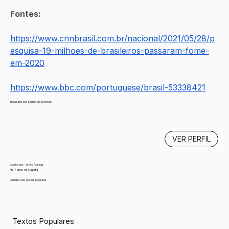
Fontes: 
https://www.cnnbrasil.com.br/nacional/2021/05/28/p
esquisa-19-milhoes-de-brasileiros-passaram-fome-
em-2020
https://www.bbc.com/portuguese/brasil-53338421
Revisado por Equipe de Revisão
VER PERFIL
Escrito por
Ornito Vargas
Há 7 anos na Gazeta
Usuário não possui biografia
Textos Populares