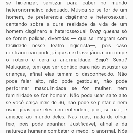
se higienizar, sanitizar para caber no mundo 
heteronormativo adequado. Música só se for de um 
homem, de preferência cisgênero e heterosexual, 
cantando sobre a dura realidade da vida de um 
homem cisgênero e heterossexual. 
Drag queens
 só 
se forem polidas, divertidas — que se integram com 
facilidade nesse teatro higienista—, pois caso 
contrário não pode, já que a extravagância corrompe 
o roteiro e gera a anormalidade. Beijo? Sexo? 
Maluquice, tem que ser contido para não assustar as 
crianças, afinal elas temem o desconhecido. Não 
pode falar alto, não pode gesticular, não pode 
performar masculinidade se for mulher, nem 
feminilidade se for homem. Não pode usar salto alto 
se você calça mais de 36, não pode se pintar e nem 
usar gírias que eles não entendem, pois, se não, é 
ameaça ao mundo deles. Nas ruas, nada de olhar 
feio, pois pode apanhar. Justificável, afinal é da 
natureza humana combater o medo, o anormal. Nós 