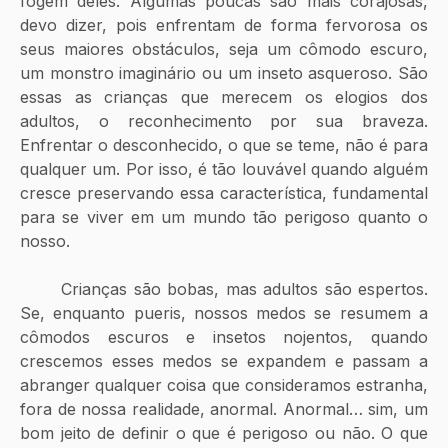
fogem deles. Algumas poucas são mais corajosas, 
devo dizer, pois enfrentam de forma fervorosa os 
seus maiores obstáculos, seja um cômodo escuro, 
um monstro imaginário ou um inseto asqueroso. São 
essas as crianças que merecem os elogios dos 
adultos, o reconhecimento por sua braveza. 
Enfrentar o desconhecido, o que se teme, não é para 
qualquer um. Por isso, é tão louvável quando alguém 
cresce preservando essa característica, fundamental 
para se viver em um mundo tão perigoso quanto o 
nosso. 
	Crianças são bobas, mas adultos são espertos. 
Se, enquanto pueris, nossos medos se resumem a 
cômodos escuros e insetos nojentos, quando 
crescemos esses medos se expandem e passam a 
abranger qualquer coisa que consideramos estranha, 
fora de nossa realidade, anormal. Anormal… sim, um 
bom jeito de definir o que é perigoso ou não. O que 