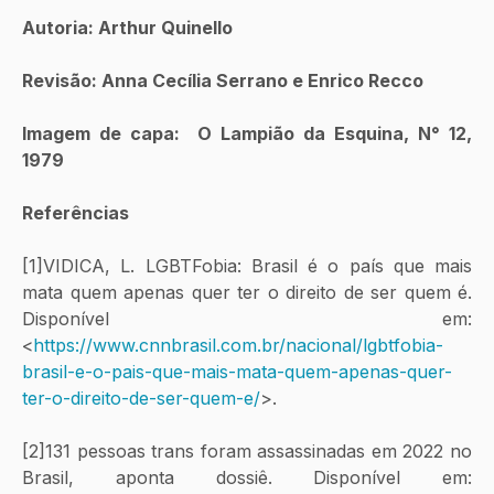
Autoria: Arthur Quinello
Revisão: Anna Cecília Serrano e Enrico Recco
Imagem de capa:  O Lampião da Esquina, N° 12, 
1979
Referências
[1]VIDICA, L. LGBTFobia: Brasil é o país que mais 
mata quem apenas quer ter o direito de ser quem é. 
Disponível em: 
<
https://www.cnnbrasil.com.br/nacional/lgbtfobia-
brasil-e-o-pais-que-mais-mata-quem-apenas-quer-
ter-o-direito-de-ser-quem-e/
>.
[2]131 pessoas trans foram assassinadas em 2022 no 
Brasil, aponta dossiê. Disponível em: 