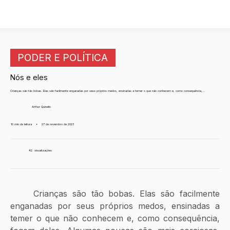
PODER E POLÍTICA
Nós e eles
Crianças são tão bobas. Elas são facilmente enganadas por seus próprios medos, ensinadas a temer o que não conhecem e, como consequência,...
Arthur Quinello
10 min de leitura
•
27 de novembro de 2023
42
visualizações
	Crianças são tão bobas. Elas são facilmente 
enganadas por seus próprios medos, ensinadas a 
temer o que não conhecem e, como consequência, 