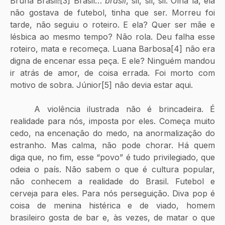
Bruna Brasil![3] Brasil… 
brasil
, sil, sil, sil. Olha lá, ela 
não gostava de futebol, tinha que ser. Morreu foi 
tarde, não seguiu o roteiro. E ela? Quer ser mãe e 
lésbica ao mesmo tempo? Não rola. Deu falha esse 
roteiro, mata e recomeça. Luana Barbosa[4] não era 
digna de encenar essa peça. E ele? Ninguém mandou 
ir atrás de amor, de coisa errada. Foi morto com 
motivo de sobra. Júnior[5] não devia estar aqui. 
	A violência ilustrada não é brincadeira. É 
realidade para nós, imposta por eles. Começa muito 
cedo, na encenação do medo, na anormalização do 
estranho. Mas calma, não pode chorar. Há quem 
diga que, no fim, esse “povo” é tudo privilegiado, que 
odeia o país. Não sabem o que é cultura popular, 
não conhecem a realidade do Brasil. Futebol e 
cerveja para eles. Para nós perseguição. Diva pop é 
coisa de menina histérica e de viado, homem 
brasileiro gosta de bar e, às vezes, de matar o que 