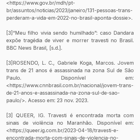
<https://www.gov.br/mdh/pt-
br/assuntos/noticias/2023/janeiro/131-pessoas-trans-
perderam-a-vida-em-2022-no-brasil-aponta-dossie>.
[3]“Meu filho vivia sendo humilhado”: caso Dandara 
expõe tragédia de viver e morrer travesti no Brasil. 
BBC News Brasil, [s.d.].
[3]ROSENDO, L. C., Gabriele Koga, Marcos. Jovem 
trans de 21 anos é assassinada na zona Sul de São 
Paulo. Disponível em: 
<https://www.cnnbrasil.com.br/nacional/jovem-trans-
de-21-anos-e-assassinada-na-zona-sul-de-sao-
paulo/>. Acesso em: 23 nov. 2023.
[3] QUEER, IG. Travesti é encontrada morta com 
sinais de violência no Maranhão. Disponível em: 
<https://queer.ig.com.br/2023-04-18/travesti-e-
encontrada-morta-com-sinais-de-violencia-no-