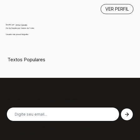
VER PERFIL
Escrito por
Arthur Quinello
Foi da Gazeta por menos de 1 mês
Usuário não possui biografia
Textos Populares
Inscreva-se em nossa newsletter
Receba nossas últimas notícias, colunas, podcasts e muito
mais, não perca!