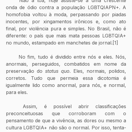
	Não à toa, hoje assiste-se a uma crescente 
onda de ódio contra a população LGBTQIAPN+. A 
homofobia voltou à moda, perpassando por piadas 
inocentes, por xingamentos irônicos e, como ato 
final, por violência pura e simples. No Brasil, não é 
diferente: o país que mais mata pessoas LGBTQIA+ 
no mundo, estampado em manchetes de jornal.[1]
	No fim, tudo é dividido entre nós e eles. Nós, 
anormais, perseguidos, combatidos em nome da 
preservação do 
status quo. 
Eles, normais, polidos, 
corretos. Tudo que permeia essa dicotomia é 
igualmente lido como anormal, para nós, e normal, 
para eles. 
	Assim, é possível abrir classificações 
preconceituosas que corroboram com o 
pensamento de que a vivência, as dores ou mesmo a 
cultura LGBTQIA+ não são o normal. Por isso, tenta-