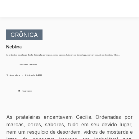
CRÔNICA
Neblina
As prateleiras encantavam Cecília. Ordenadas por marcas, cores, sabores, tudo em seu devido lugar, nem um resquício de desordem, vidros...
João Pedro Fernandes
13 min de leitura
•
28 de junho de 2022
68
visualizações
As prateleiras encantavam Cecília. Ordenadas por 
marcas, cores, sabores, tudo em seu devido lugar, 
nem um resquício de desordem, vidros de mostarda e 