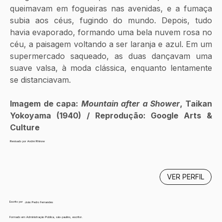
queimavam em fogueiras nas avenidas, e a fumaça 
subia aos céus, fugindo do mundo. Depois, tudo 
havia evaporado, formando uma bela nuvem rosa no 
céu, a paisagem voltando a ser laranja e azul. Em um 
supermercado saqueado, as duas dançavam uma 
suave valsa, à moda clássica, enquanto lentamente 
se distanciavam.
Imagem de capa: 
Mountain after a Shower
, Taikan 
Yokoyama (1940) / Reprodução: Google Arts & 
Culture
Revisado por André Rhinow
VER PERFIL
Escrito por
João Pedro Fernandes
Formado em Administração Pública, são-paulino, escritor.