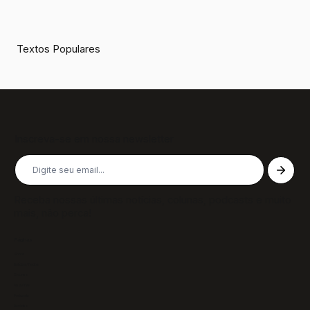
Textos Populares
Inscreva-se em nossa newsletter
Receba nossas últimas notícias, colunas, podcasts e muito
mais, não perca!
Páginas
Sobre
Notícias/Textos
Colunas
GazeTVs
Podcasts
Revistas