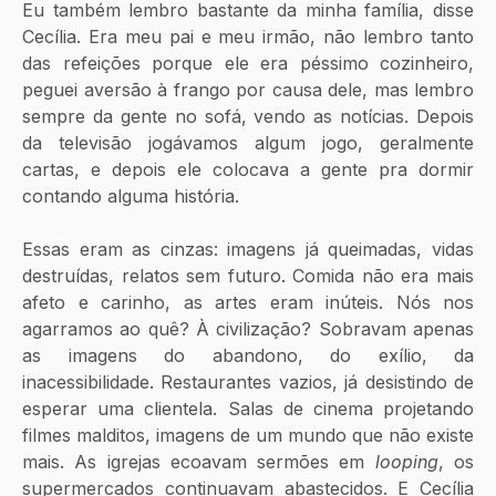
Eu também lembro bastante da minha família, disse 
Cecília. Era meu pai e meu irmão, não lembro tanto 
das refeições porque ele era péssimo cozinheiro, 
peguei aversão à frango por causa dele, mas lembro 
sempre da gente no sofá, vendo as notícias. Depois 
da televisão jogávamos algum jogo, geralmente 
cartas, e depois ele colocava a gente pra dormir 
contando alguma história.
Essas eram as cinzas: imagens já queimadas, vidas 
destruídas, relatos sem futuro. Comida não era mais 
afeto e carinho, as artes eram inúteis. Nós nos 
agarramos ao quê? À civilização? Sobravam apenas 
as imagens do abandono, do exílio, da 
inacessibilidade. Restaurantes vazios, já desistindo de 
esperar uma clientela. Salas de cinema projetando 
filmes malditos, imagens de um mundo que não existe 
mais. As igrejas ecoavam sermões em 
looping
, os 
supermercados continuavam abastecidos. E Cecília 