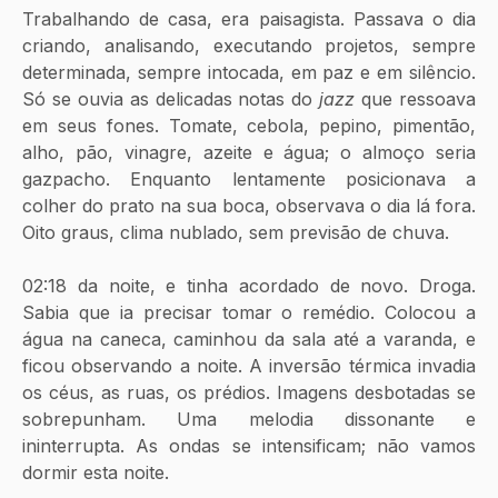
Trabalhando de casa, era paisagista. Passava o dia 
criando, analisando, executando projetos, sempre 
determinada, sempre intocada, em paz e em silêncio. 
Só se ouvia as delicadas notas do 
jazz
 que ressoava 
em seus fones. Tomate, cebola, pepino, pimentão, 
alho, pão, vinagre, azeite e água; o almoço seria 
gazpacho. Enquanto lentamente posicionava a 
colher do prato na sua boca, observava o dia lá fora. 
Oito graus, clima nublado, sem previsão de chuva.
02:18 da noite, e tinha acordado de novo. Droga. 
Sabia que ia precisar tomar o remédio. Colocou a 
água na caneca, caminhou da sala até a varanda, e 
ficou observando a noite. A inversão térmica invadia 
os céus, as ruas, os prédios. Imagens desbotadas se 
sobrepunham. Uma melodia dissonante e 
ininterrupta. As ondas se intensificam; não vamos 
dormir esta noite.