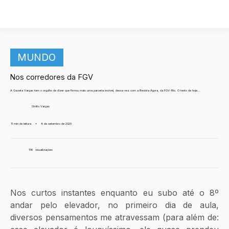
MUNDO
Nos corredores da FGV
A Gazeta Vargas tem o orgulho de dizer que firmou mais uma parceria incrível, dessa vez com a Revista Ágora, da FGV-Rio. O texto de hoje...
Ornito Vargas
11 min de leitura
•
4 de setembro de 2020
116
visualizações
Nos curtos instantes enquanto eu subo até o 8º 
andar pelo elevador, no primeiro dia de aula, 
diversos pensamentos me atravessam (para além de: 