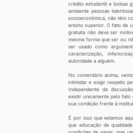
crédito estudantil e bolsas g
ambiente pessoas talentosa
socioeconômica, não têm co
ensino superior. O fato de 
gratuita não deve ser motiv
mesma forma que ser ou não
ser usado como argumento
caracterização, inferioriz
autoridade a alguém.  
No comentário acima, vemos
intimidar e exigir respeito p
Independente da discussã
existir unicamente pelo fato
sua condição frente à institu
É por isso que estamos aqu
que educação de qualidade 
condições de pagar, mas um 