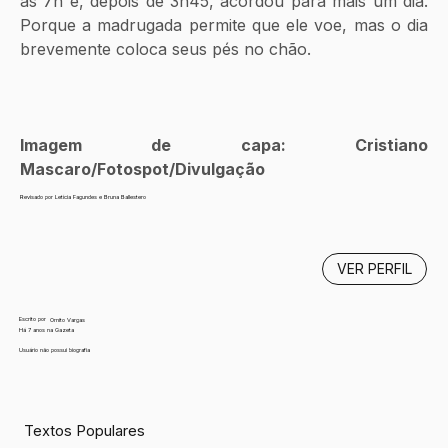
às 7h e, depois de 3h45, acordou para mais um dia. 
Porque a madrugada permite que ele voe, mas o dia 
brevemente coloca seus pés no chão.
Imagem de capa: Cristiano 
Mascaro/Fotospot/Divulgação
Revisado por Letícia Fagundes e Bruna Ballestero
VER PERFIL
Escrito por
Ornito Vargas
Há 7 anos na Gazeta
Usuário não possui biografia
Textos Populares