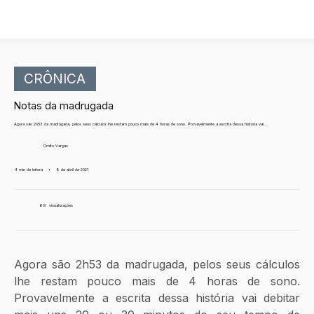
CRÔNICA
Notas da madrugada
Agora são 2h53 da madrugada, pelos seus cálculos lhe restam pouco mais de 4 horas de sono. Provavelmente a escrita dessa história vai...
Ornito Vargas
4 min de leitura
•
8 de abril de 2021
69
visualizações
Agora são 2h53 da madrugada, pelos seus cálculos 
lhe restam pouco mais de 4 horas de sono. 
Provavelmente a escrita dessa história vai debitar 