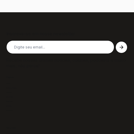
Inscreva-se em nossa newsletter
Receba nossas últimas notícias, colunas, podcasts e muito
mais, não perca!
Páginas
Sobre
Notícias/Textos
Colunas
GazeTVs
Podcasts
Revistas
Membros
Recursos
Política de Privacidade