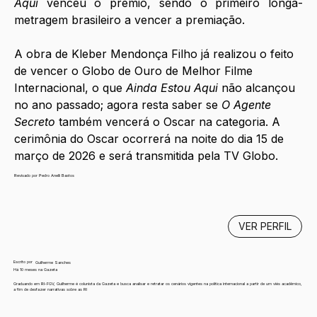
Aqui
 venceu o prêmio, sendo o primeiro longa-
metragem brasileiro a vencer a premiação. 
A obra de Kleber Mendonça Filho já realizou o feito 
de vencer o Globo de Ouro de Melhor Filme 
Internacional, o que 
Ainda Estou Aqui
 não alcançou 
no ano passado; agora resta saber se 
O Agente 
Secreto
 também vencerá o Oscar na categoria. A 
cerimônia do Oscar ocorrerá na noite do dia 15 de 
março de 2026 e será transmitida pela TV Globo.
Revisado por Pedro Anelli Bastos
VER PERFIL
Escrito por
Guilherme Sanches
Há 10 meses na Gazeta
Graduando em RI-FGV, Guilherme é colunista da Gazeta e busca analisar e retratar os cenários vigentes na política internacional a partir de um viés acadêmico,
a fim de desfazer narrativas sobre as RI