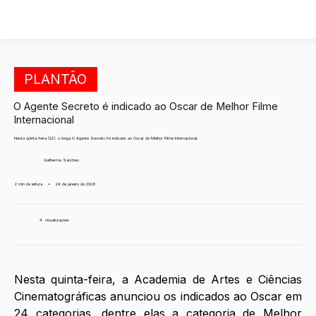
PLANTÃO
O Agente Secreto é indicado ao Oscar de Melhor Filme
Internacional
Nesta quinta-feira (22), o longa O Agente Secreto foi indicado ao Oscar de Melhor Filme Internacional.
Guilherme Sanches
2 min de leitura
•
24 de janeiro de 2026
4
visualizações
Nesta quinta-feira, a Academia de Artes e Ciências 
Cinematográficas anunciou os indicados ao Oscar em 
24 categorias, dentre elas a categoria de Melhor 