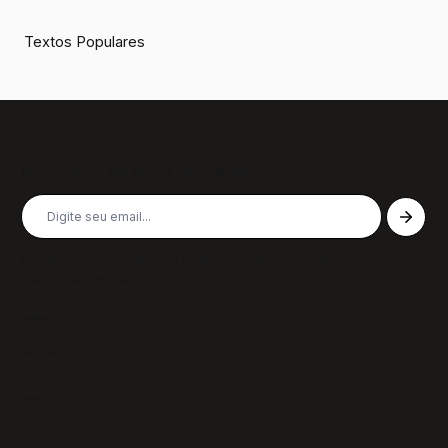
Textos Populares
Inscreva-se em nossa newsletter
Receba nossas últimas notícias, colunas, podcasts e muito
mais, não perca!
Páginas
Sobre
Notícias/Textos
Colunas
GazeTVs
Podcasts
Revistas
Membros