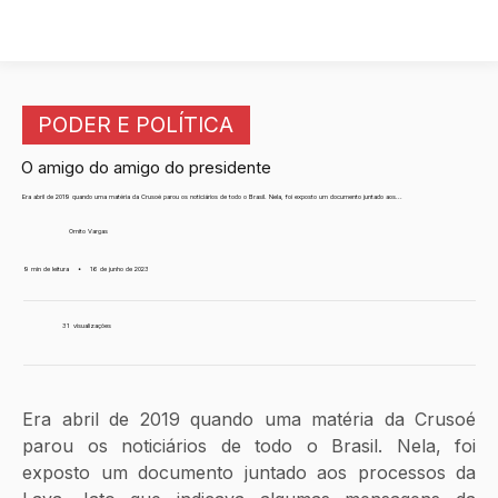
PODER E POLÍTICA
O amigo do amigo do presidente
Era abril de 2019 quando uma matéria da Crusoé parou os noticiários de todo o Brasil. Nela, foi exposto um documento juntado aos...
Ornito Vargas
9 min de leitura
•
16 de junho de 2023
31
visualizações
Era abril de 2019 quando uma matéria da Crusoé 
parou os noticiários de todo o Brasil. Nela, foi 
exposto um documento juntado aos processos da 