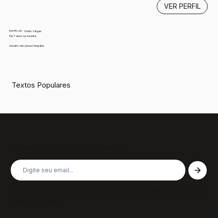
VER PERFIL
Escrito por
Ornito Vargas
Há 7 anos na Gazeta
Usuário não possui biografia
Textos Populares
Inscreva-se em nossa newsletter
Receba nossas últimas notícias, colunas, podcasts e muito
mais, não perca!