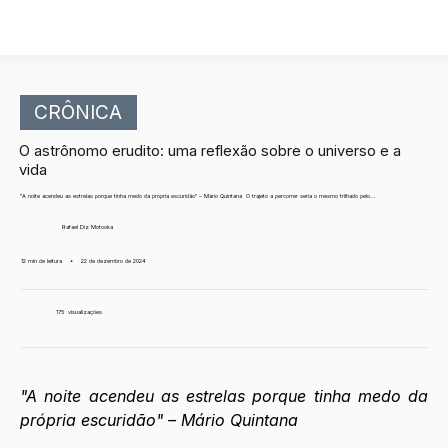
CRÔNICA
O astrônomo erudito: uma reflexão sobre o universo e a
vida
"A noite acendeu as estrelas porque tinha medo da própria escuridão" – Mário Quintana O trajeto a percorrer seria o mesmo trilhado pelo...
Rafael Diz Motooka
12 min de leitura
•
22 de dezembro de 2024
175
visualizações
"A noite acendeu as estrelas porque tinha medo da 
própria escuridão" – Mário Quintana 