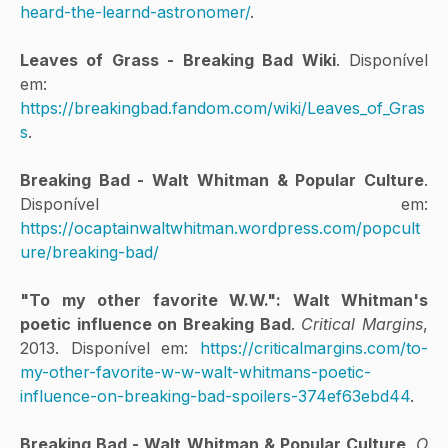
heard-the-learnd-astronomer/
.
Leaves of Grass - Breaking Bad Wiki
. Disponível 
em: 
https://breakingbad.fandom.com/wiki/Leaves_of_Gras
s
.
Breaking Bad - Walt Whitman & Popular Culture
. 
Disponível em: 
https://ocaptainwaltwhitman.wordpress.com/popcult
ure/breaking-bad/
"To my other favorite W.W.": Walt Whitman's 
poetic influence on Breaking Bad
. 
Critical Margins
, 
2013. Disponível em: 
https://criticalmargins.com/to-
my-other-favorite-w-w-walt-whitmans-poetic-
influence-on-breaking-bad-spoilers-374ef63ebd44
.
Breaking Bad - Walt Whitman & Popular Culture
. 
O 