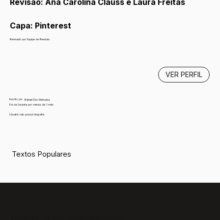
Revisão: Ana Carolina Clauss e Laura Freitas
Capa: Pinterest
Revisado por Equipe de Revisão
VER PERFIL
Escrito por
Rafael Diz Motooka
Foi da Gazeta por menos de 1 mês
Usuário não possui biografia
Textos Populares
Inscreva-se em nossa newsletter