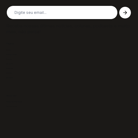
Receba nossas últimas notícias, colunas, podcasts e muito
mais, não perca!
Páginas
Sobre
Notícias/Textos
Colunas
GazeTVs
Podcasts
Revistas
Membros
Recursos
Política de Privacidade
Termos de Uso