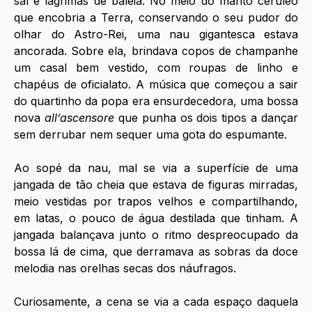
sal e lágrimas de baleia. No meio do manto cerúleo 
que encobria a Terra, conservando o seu pudor do 
olhar do Astro-Rei, uma nau gigantesca estava 
ancorada. Sobre ela, brindava copos de champanhe 
um casal bem vestido, com roupas de linho e 
chapéus de oficialato. A música que começou a sair 
do quartinho da popa era ensurdecedora, uma bossa 
nova 
all’ascensore 
que punha os dois tipos a dançar 
sem derrubar nem sequer uma gota do espumante.
Ao sopé da nau, mal se via a superfície de uma 
jangada de tão cheia que estava de figuras mirradas, 
meio vestidas por trapos velhos e compartilhando, 
em latas, o pouco de água destilada que tinham. A 
jangada balançava junto o ritmo despreocupado da 
bossa lá de cima, que derramava as sobras da doce 
melodia nas orelhas secas dos náufragos.
Curiosamente, a cena se via a cada espaço daquela 