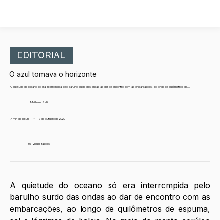
EDITORIAL
O azul tomava o horizonte
A quietude do oceano só era interrompida pelo barulho surdo das ondas ao dar de encontro com as embarcações, ao longo de quilômetros de...
Matheus Sellito
7 min de leitura
•
7 de outubro de 2020
35
visualizações
A quietude do oceano só era interrompida pelo 
barulho surdo das ondas ao dar de encontro com as 
embarcações, ao longo de quilômetros de espuma, 