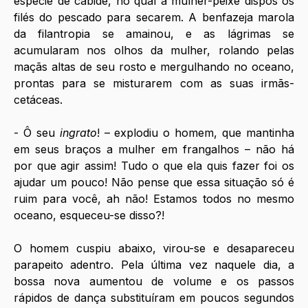
espécie de cabide, no qual a mulher-peixe dispôs os 
filés do pescado para secarem. A benfazeja marola 
da filantropia se amainou, e as lágrimas se 
acumularam nos olhos da mulher, rolando pelas 
maçãs altas de seu rosto e mergulhando no oceano, 
prontas para se misturarem com as suas irmãs-
cetáceas.
- Ô seu 
ingrato
! – explodiu o homem, que mantinha 
em seus braços a mulher em frangalhos – não há 
por que agir assim! Tudo o que ela quis fazer foi os 
ajudar um pouco! Não pense que essa situação só é 
ruim para você, ah não! Estamos todos no mesmo 
oceano, esqueceu-se disso?!
O homem cuspiu abaixo, virou-se e desapareceu 
parapeito adentro. Pela última vez naquele dia, a 
bossa nova aumentou de volume e os passos 
rápidos de dança substituíram em poucos segundos 