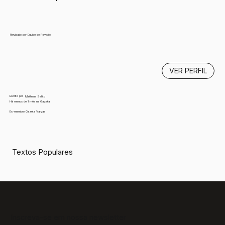
Revisado por Equipe de Revisão
VER PERFIL
Escrito por
Matheus Sellito
Há menos de 1 mês na Gazeta
Ex-membro Gazeta Vargas
Textos Populares
Inscreva-se em nossa newsletter