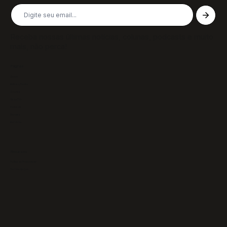
Receba nossas últimas notícias, colunas, podcasts e muito
mais, não perca!
Páginas
Sobre
Notícias/Textos
Colunas
GazeTVs
Podcasts
Revistas
Membros
Recursos
Política de Privacidade
Termos de Uso